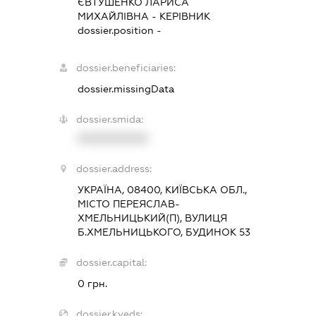
ЄВТУШЕНКО ЛАРИСА
МИХАЙЛІВНА
-
КЕРІВНИК
dossier.position -
dossier.beneficiaries:
dossier.missingData
dossier.smida:
XXXXXXXXXX
dossier.address:
УКРАЇНА, 08400, КИЇВСЬКА ОБЛ.,
МІСТО ПЕРЕЯСЛАВ-
ХМЕЛЬНИЦЬКИЙ(П), ВУЛИЦЯ
Б.ХМЕЛЬНИЦЬКОГО, БУДИНОК 53
dossier.capital:
0 грн.
dossier.kveds: