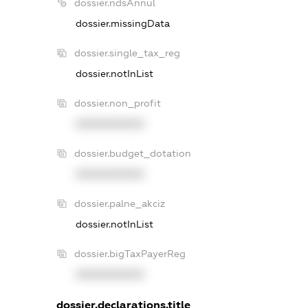
dossier.ndsAnnul
dossier.missingData
dossier.single_tax_reg
dossier.notInList
dossier.non_profit
XXXXXXXXXX
dossier.budget_dotation
XXXXXXXXXX
dossier.palne_akciz
dossier.notInList
dossier.bigTaxPayerReg
XXXXXXXXXX
dossier.declarations.title