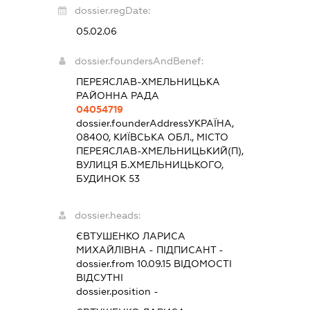
dossier.regDate:
05.02.06
dossier.foundersAndBenef:
ПЕРЕЯСЛАВ-ХМЕЛЬНИЦЬКА
РАЙОННА РАДА
04054719
dossier.founderAddress
УКРАЇНА,
08400, КИЇВСЬКА ОБЛ., МІСТО
ПЕРЕЯСЛАВ-ХМЕЛЬНИЦЬКИЙ(П),
ВУЛИЦЯ Б.ХМЕЛЬНИЦЬКОГО,
БУДИНОК 53
dossier.heads:
ЄВТУШЕНКО ЛАРИСА
МИХАЙЛІВНА
-
ПІДПИСАНТ
-
dossier.from 10.09.15
ВІДОМОСТІ
ВІДСУТНІ
dossier.position -