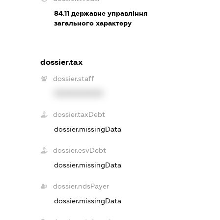
84.11
державне управління
загального характеру
dossier.tax
dossier.staff
XXXXXXXXXX
dossier.taxDebt
dossier.missingData
dossier.esvDebt
dossier.missingData
dossier.ndsPayer
dossier.missingData