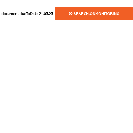
XXXXXXXXXX
document.dueToDate
21.03.23
SEARCH.ONMONITORING
dossier.commercial_info.activity
XXXXXXXXXX
freemium.exampleText_1
freemium.exampleText_2
freemium.anonymousPerSearch2
FREEMIUM.DETAILS
FREEMIUM.REGISTER