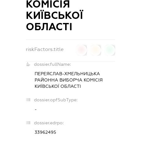
КОМІСІЯ
КИЇВСЬКОЇ
ОБЛАСТІ
riskFactors.title
0
0
0
dossier.fullName:
ПЕРЕЯСЛАВ-ХМЕЛЬНИЦЬКА
РАЙОННА ВИБОРЧА КОМІСІЯ
КИЇВСЬКОЇ ОБЛАСТІ
dossier.opfSubType:
-
dossier.edrpo:
33962495