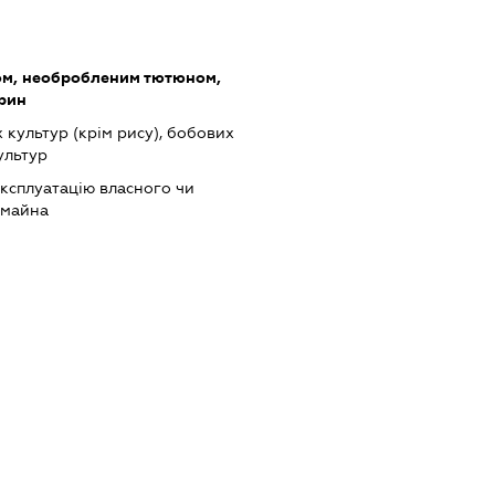
ом, необробленим тютюном,
арин
культур (крім рису), бобових
ультур
ксплуатацію власного чи
 майна