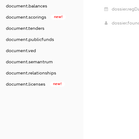
document.balances
dossier.regD
document.scorings
new!
dossier.fou
document.tenders
document.publicfunds
document.ved
document.semantrum
document.relationships
document.licenses
new!