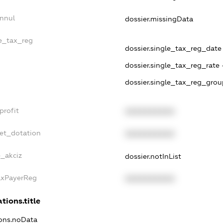
Annul
dossier.missingData
le_tax_reg
dossier.single_tax_reg_date -
dossier.single_tax_reg_rate 
dossier.single_tax_reg_grou
profit
XXXXXXXXXX
get_dotation
XXXXXXXXXX
e_akciz
dossier.notInList
TaxPayerReg
XXXXXXXXXX
tions.title
ions.noData