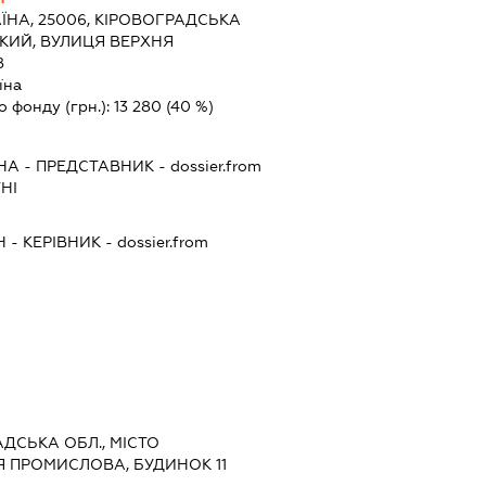
ЇНА, 25006, КІРОВОГРАДСЬКА
КИЙ, ВУЛИЦЯ ВЕРХНЯ
8
їна
о фонду (грн.):
13 280
(40 %)
НА
-
ПРЕДСТАВНИК
- dossier.from
НІ
Ч
-
КЕРІВНИК
- dossier.from
АДСЬКА ОБЛ., МІСТО
 ПРОМИСЛОВА, БУДИНОК 11