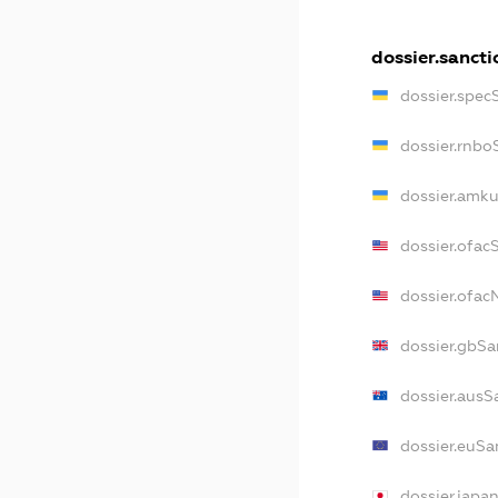
dossier.sancti
dossier.spec
dossier.rnbo
dossier.amku
dossier.ofac
dossier.ofa
dossier.gbSa
dossier.ausS
dossier.euSa
dossier.japa