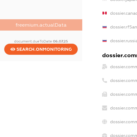
dossier.can
freemium.actualData
dossier.rfSa
dossier.russi
document.dueToDate
06.07.25
SEARCH.ONMONITORING
dossier.comm
dossier.comm
dossier.com
dossier.comm
dossier.comm
dossier.comm
dossier.comm