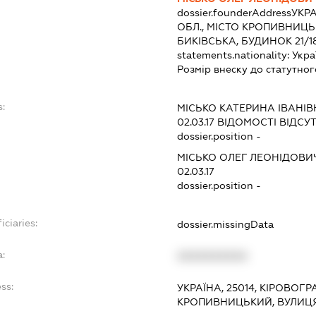
dossier.founderAddress
УКРА
ОБЛ., МІСТО КРОПИВНИЦЬ
БИКІВСЬКА, БУДИНОК 21/1
statements.nationality:
Укра
Розмір внеску до статутног
s:
МІСЬКО КАТЕРИНА ІВАНІВ
02.03.17
ВІДОМОСТІ ВІДСУТ
dossier.position -
МІСЬКО ОЛЕГ ЛЕОНІДОВИ
02.03.17
dossier.position -
iciaries:
dossier.missingData
a:
XXXXXXXXXX
ss:
УКРАЇНА, 25014, КІРОВОГР
КРОПИВНИЦЬКИЙ, ВУЛИЦЯ