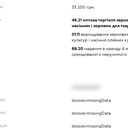
l:
33 200 грн.
:
46.21
оптова торгівля зерн
насінням і кормами для тв
01.11
вирощування зернових 
культур і насіння олійних к
68.20
надання в оренду й е
орендованого нерухомого
XXXXXXXXXX
ebt
dossier.missingData
ebt
dossier.missingData
ayer
dossier.missingData