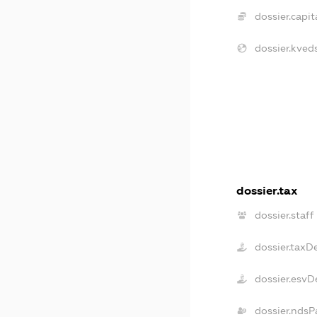
dossier.capita
dossier.kveds
dossier.tax
dossier.staff
dossier.taxD
dossier.esvD
dossier.ndsP