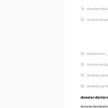
dossier.nds
dossier.sing
dossier.non_
dossier.bud
dossier.paln
dossier.big
dossier.declara
dossier.declarat