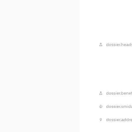
dossier.head
dossier.benef
dossier.smid
dossier.addre