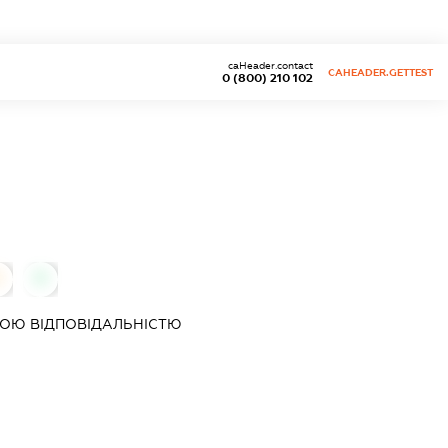
caHeader.contact
CAHEADER.GETTEST
0 (800) 210 102
0
0
ОЮ ВІДПОВІДАЛЬНІСТЮ