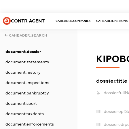
CONTR AGENT
CAHEADER.COMPANIES
CAHEADER.PERSONS
CAHEADER.SEARCH
document.dossier
КІРОВ
document.statements
document.history
dossier.title
document.inspections
dossier.full
document.bankruptcy
document.court
dossier.opfS
document.taxdebts
document.enforcements
dossier.edrpo