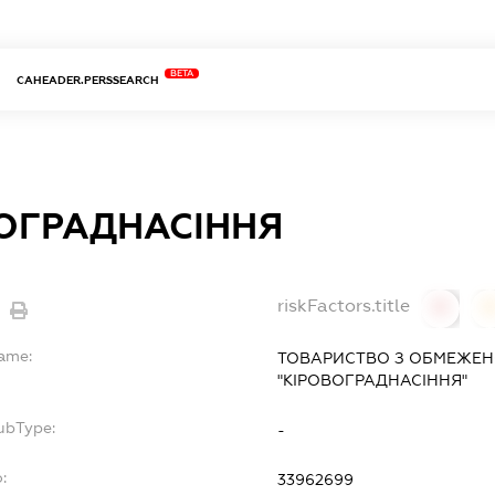
BETA
CAHEADER.PERSSEARCH
ОГРАДНАСІННЯ
riskFactors.title
0
Name:
ТОВАРИСТВО З ОБМЕЖЕН
"КІРОВОГРАДНАСІННЯ"
ubType:
-
:
33962699