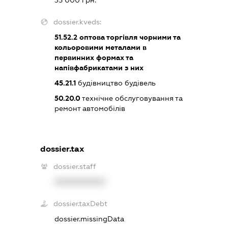
35 000 грн.
dossier.kveds:
51.52.2
оптова торгівля чорними та
кольоровими металами в
первинних формах та
напівфабрикатами з них
45.21.1
будівництво будівель
50.20.0
технічне обслуговування та
ремонт автомобілів
dossier.tax
dossier.staff
XXXXXXXXXX
dossier.taxDebt
dossier.missingData