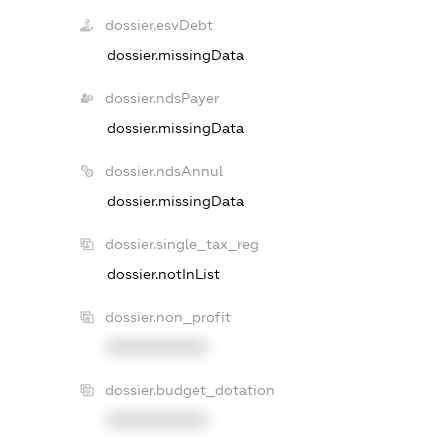
dossier.esvDebt
dossier.missingData
dossier.ndsPayer
dossier.missingData
dossier.ndsAnnul
dossier.missingData
dossier.single_tax_reg
dossier.notInList
dossier.non_profit
XXXXXXXXXX
dossier.budget_dotation
XXXXXXXXXX