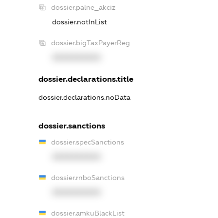
dossier.palne_akciz
dossier.notInList
dossier.bigTaxPayerReg
XXXXXXXXXX
dossier.declarations.title
dossier.declarations.noData
dossier.sanctions
dossier.specSanctions
XXXXXXXXXX
dossier.rnboSanctions
XXXXXXXXXX
dossier.amkuBlackList