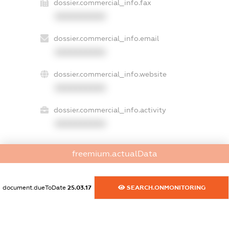
dossier.commercial_info.fax
XXXXXXXXXX
dossier.commercial_info.email
XXXXXXXXXX
dossier.commercial_info.website
XXXXXXXXXX
dossier.commercial_info.activity
XXXXXXXXXX
freemium.actualData
freemium.exampleText_1
freemium.exampleText_2
freemium.anonymousPerSearch2
document.dueToDate
25.03.17
SEARCH.ONMONITORING
FREEMIUM.DETAILS
FREEMIUM.REGISTER