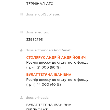
ТЕРМІНАЛ-АТС
dossier.opfSubType:
-
dossier.edrpo:
33962793
dossier.foundersAndBenef:
СТОЛЯРУК АНДРІЙ АНДРІЙОВИЧ
Розмір внеску до статутного фонду
(грн.):
21 000
(60 %)
БУЛАТ ТЕТЯНА ІВАНІВНА
Розмір внеску до статутного фонду
(грн.):
14 000
(40 %)
dossier.heads:
БУЛАТ ТЕТЯНА ІВАНІВНА
-
ПІДПИСАНТ