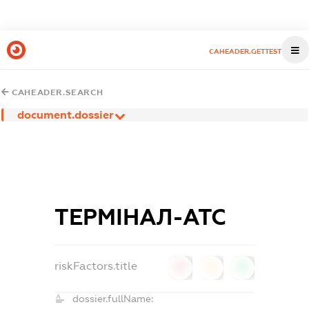
CAHEADER.GETTEST
CAHEADER.SEARCH
document.dossier
ТЕРМІНАЛ-АТС
riskFactors.title
0
0
0
dossier.fullName: