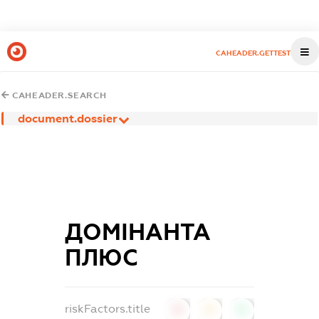
CAHEADER.GETTEST
CAHEADER.SEARCH
document.dossier
ДОМІНАНТА
ПЛЮС
riskFactors.title
0
0
0