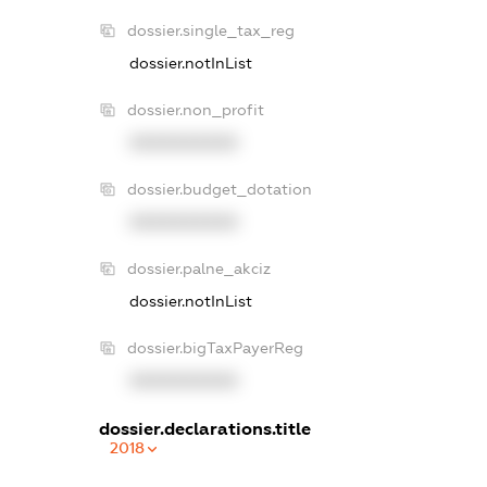
dossier.single_tax_reg
dossier.notInList
dossier.non_profit
XXXXXXXXXX
dossier.budget_dotation
XXXXXXXXXX
dossier.palne_akciz
dossier.notInList
dossier.bigTaxPayerReg
XXXXXXXXXX
dossier.declarations.title
2018