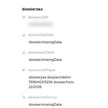
dossier.tax
dossier.staff
XXXXXXXXXX
dossier.taxDebt
dossier.missingData
dossier.esvDebt
dossier.missingData
dossier.ndsPayer
dossier.yes
dossier.ndsInn
339640213256
dossier.from
22.01.06
dossier.ndsAnnul
dossier.missingData