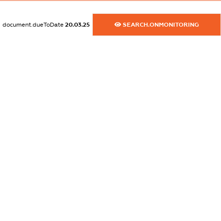
XXXXXXXXXX
document.dueToDate
20.03.25
SEARCH.ONMONITORING
dossier.commercial_info.email
XXXXXXXXXX
dossier.commercial_info.website
XXXXXXXXXX
dossier.commercial_info.activity
XXXXXXXXXX
freemium.exampleText_1
freemium.exampleText_2
freemium.anonymousPerSearch2
FREEMIUM.DETAILS
FREEMIUM.REGISTER