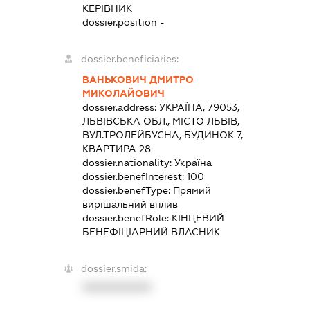
КЕРІВНИК
dossier.position -
dossier.beneficiaries:
ВАНЬКОВИЧ ДМИТРО
МИКОЛАЙОВИЧ
dossier.address:
УКРАЇНА, 79053,
ЛЬВІВСЬКА ОБЛ., МІСТО ЛЬВІВ,
ВУЛ.ТРОЛЕЙБУСНА, БУДИНОК 7,
КВАРТИРА 28
dossier.nationality:
Україна
dossier.benefInterest:
100
dossier.benefType:
Прямий
вирішальний вплив
dossier.benefRole:
КІНЦЕВИЙ
БЕНЕФІЦІАРНИЙ ВЛАСНИК
dossier.smida:
XXXXXXXXXX