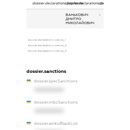
dossier.declarations.pepName
dossier.declarations.personName
dossier.declaratio
ВАНЬКОВИЧ
-
ДМИТРО
МИКОЛАЙОВИЧ
dossier.declarations.license_1
dossier.declarations.license_2
dossier.declarations.license_3
dossier.sanctions
dossier.specSanctions
XXXXXXXXXX
dossier.rnboSanctions
XXXXXXXXXX
dossier.amkuBlackList