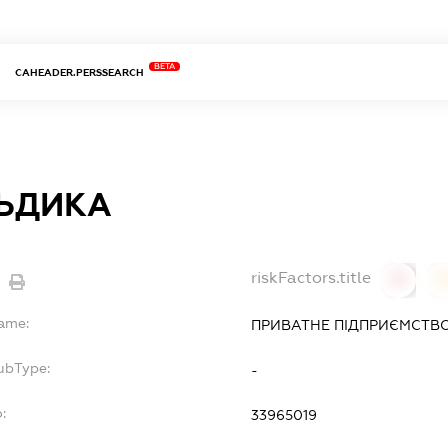
BETA
CAHEADER.PERSSEARCH
ЬДИКА
riskFactors.title
0
Name:
ПРИВАТНЕ ПІДПРИЄМСТВО
ubType:
-
:
33965019