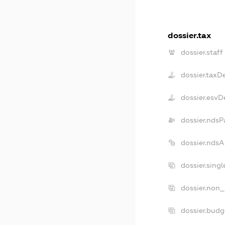
dossier.tax
dossier.staff
dossier.taxD
dossier.esvD
dossier.ndsP
dossier.nds
dossier.sing
dossier.non_
dossier.bud