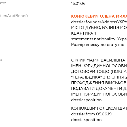
ate:
15.01.06
ndersAndBenef:
КОНЮКЕВИЧ ОЛЕНА МИХ
dossier.founderAddress
УКРА
МІСТО ДУБНО, ВУЛИЦЯ МО
КВАРТИРА 1
statements.nationality:
Укра
Розмір внеску до статутног
s:
ОРЛИК МАРІЯ ВАСИЛІВНА
ІМЕНІ ЮРИДИЧНОЇ ОСОБИ,
ДОГОВОРИ ТОЩО (ПОКЛАС
"ГЕРАЛЬДИКА" З 13 СІЧНЯ 
ПРОХОДЖЕННЯ ВІЙСЬКОВО
ПОДАВАТИ ДОКУМЕНТИ ДЛ
ІМЕНІ ЮРИДИЧНОЇ ОСОБИ
dossier.position -
КОНЮКЕВИЧ ОЛЕКСАНДР 
dossier.from 05.06.19
dossier.position -