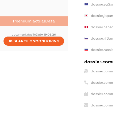
dossier.euSa
dossier.japa
freemium.actualData
dossier.can
document.dueToDate
19.06.26
dossier.rfSa
SEARCH.ONMONITORING
dossier.russi
dossier.comm
dossier.comm
dossier.com
dossier.comm
dossier.comm