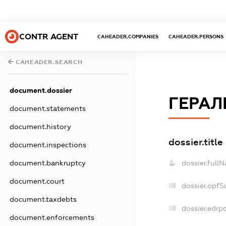
CONTR AGENT
CAHEADER.COMPANIES
CAHEADER.PERSONS
CAHEADER.SEARCH
document.dossier
ГЕРАЛ
document.statements
document.history
dossier.title
document.inspections
dossier.full
document.bankruptcy
document.court
dossier.opfS
document.taxdebts
dossier.edrpo
document.enforcements