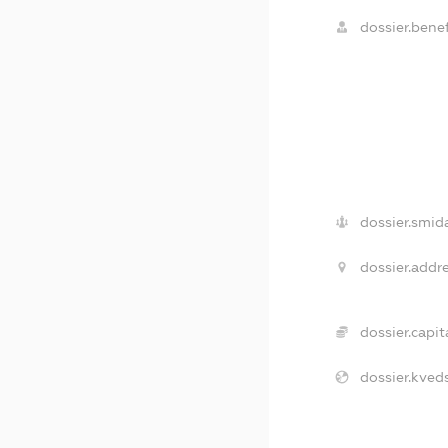
dossier.benef
dossier.smid
dossier.addre
dossier.capita
dossier.kveds