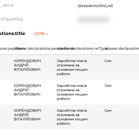
e_akciz
dossier.notInList
TaxPayerReg
XXXXXXXXXX
tions.title
2018
ations.pepName
dossier.declarations.personName
dossier.declarations.relType
dossier.declaratio
КОРЕНДОВИЧ
Заробітна плата
Син
АНДРІЙ
отримана за
ВІТАЛІЙОВИЧ
основним місцем
роботи
КОРЕНДОВИЧ
Заробітна плата
Син
АНДРІЙ
отримана за
ВІТАЛІЙОВИЧ
основним місцем
роботи
КОРЕНДОВИЧ
Заробітна плата
Син
АНДРІЙ
отримана за
ВІТАЛІЙОВИЧ
основним місцем
роботи