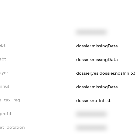
XXXXXXXXXX
ebt
dossier.missingData
ebt
dossier.missingData
ayer
dossier.yes
dossier.ndsInn 3
Annul
dossier.missingData
le_tax_reg
dossier.notInList
profit
XXXXXXXXXX
get_dotation
XXXXXXXXXX