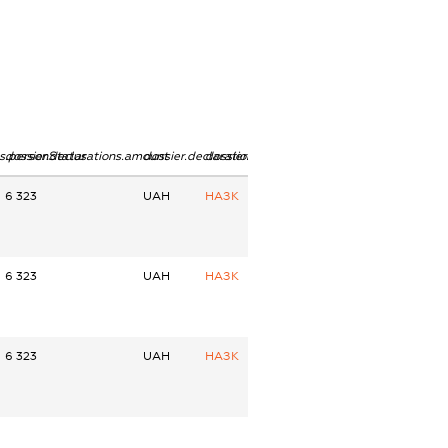
ns.personStatus
dossier.declarations.amount
dossier.declarations.currency
dossier.declarations.source
6 323
UAH
НАЗК
6 323
UAH
НАЗК
6 323
UAH
НАЗК