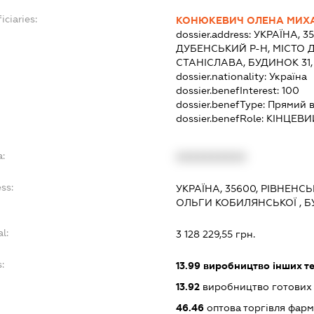
iciaries:
КОНЮКЕВИЧ ОЛЕНА МИХ
dossier.address:
УКРАЇНА, 3
ДУБЕНСЬКИЙ Р-Н, МІСТО 
СТАНІСЛАВА, БУДИНОК 31,
dossier.nationality:
Україна
dossier.benefInterest:
100
dossier.benefType:
Прямий в
dossier.benefRole:
КІНЦЕВИ
a:
XXXXXXXXXX
ss:
УКРАЇНА, 35600, РІВНЕНС
ОЛЬГИ КОБИЛЯНСЬКОЇ , Б
l:
3 128 229,55 грн.
:
13.99
виробництво інших тек
13.92
виробництво готових т
46.46
оптова торгівля фар