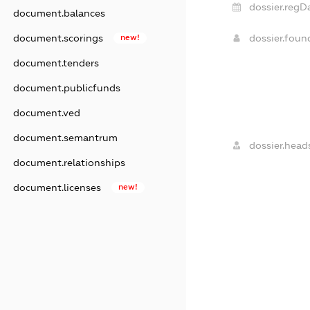
dossier.regD
document.balances
dossier.fou
document.scorings
new!
document.tenders
document.publicfunds
document.ved
document.semantrum
dossier.head
document.relationships
document.licenses
new!