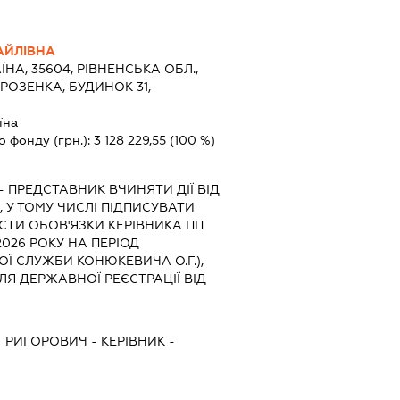
АЙЛІВНА
ЇНА, 35604, РІВНЕНСЬКА ОБЛ.,
РОЗЕНКА, БУДИНОК 31,
їна
о фонду (грн.):
3 128 229,55
(100 %)
-
ПРЕДСТАВНИК
ВЧИНЯТИ ДІЇ ВІД
 У ТОМУ ЧИСЛІ ПІДПИСУВАТИ
ТИ ОБОВ'ЯЗКИ КЕРІВНИКА ПП
2026 РОКУ НА ПЕРІОД
Ї СЛУЖБИ КОНЮКЕВИЧА О.Г.),
Я ДЕРЖАВНОЇ РЕЄСТРАЦІЇ ВІД
ГРИГОРОВИЧ
-
КЕРІВНИК
-