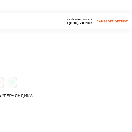
caHeader.contact
CAHEADER.GETTEST
0 (800) 210 102
0
0
 "ГЕРАЛЬДИКА"