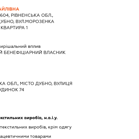
АЙЛІВНА
5604, РІВНЕНСЬКА ОБЛ.,
ДУБНО, ВУЛ.МОРОЗЕНКА
 КВАРТИРА 1
ирішальний вплив
Й БЕНЕФІЦІАРНИЙ ВЛАСНИК
ЬКА ОБЛ., МІСТО ДУБНО, ВУЛИЦЯ
УДИНОК 74
стильних виробів, н.в.і.у.
екстильних виробів, крім одягу
мацевтичними товарами