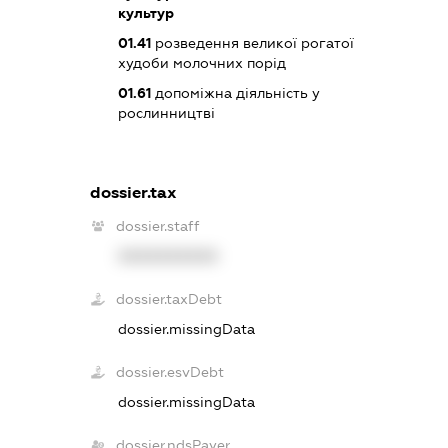
культур
01.41
розведення великої рогатої
худоби молочних порід
01.61
допоміжна діяльність у
рослинництві
dossier.tax
dossier.staff
XXXXXXXXXX
dossier.taxDebt
dossier.missingData
dossier.esvDebt
dossier.missingData
dossier.ndsPayer