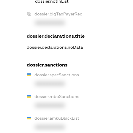
dossier.notInList
dossier.bigTaxPayerReg
XXXXXXXXXX
dossier.declarations.title
dossier.declarations.noData
dossier.sanctions
dossier.specSanctions
XXXXXXXXXX
dossier.rnboSanctions
XXXXXXXXXX
dossier.amkuBlackList
XXXXXXXXXX