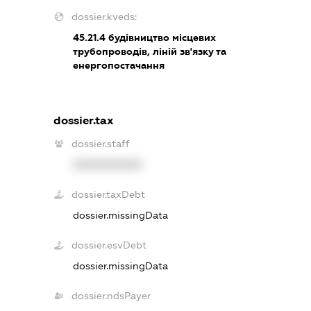
dossier.kveds:
45.21.4
будівництво місцевих
трубопроводів, ліній зв'язку та
енергопостачання
dossier.tax
dossier.staff
XXXXXXXXXX
dossier.taxDebt
dossier.missingData
dossier.esvDebt
dossier.missingData
dossier.ndsPayer