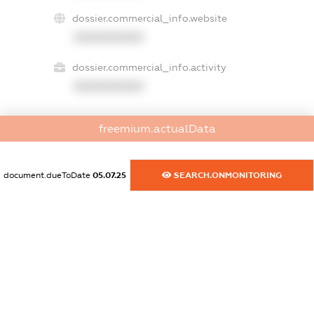
dossier.commercial_info.website
XXXXXXXXXX
dossier.commercial_info.activity
XXXXXXXXXX
freemium.actualData
freemium.exampleText_1
freemium.exampleText_2
freemium.anonymousPerSearch2
document.dueToDate
05.07.25
SEARCH.ONMONITORING
FREEMIUM.DETAILS
FREEMIUM.REGISTER