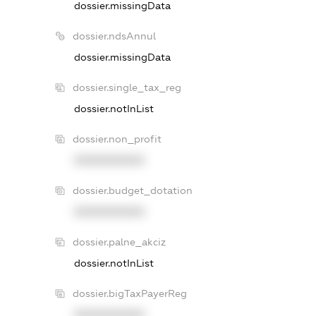
dossier.missingData
dossier.ndsAnnul
dossier.missingData
dossier.single_tax_reg
dossier.notInList
dossier.non_profit
XXXXXXXXXX
dossier.budget_dotation
XXXXXXXXXX
dossier.palne_akciz
dossier.notInList
dossier.bigTaxPayerReg
XXXXXXXXXX