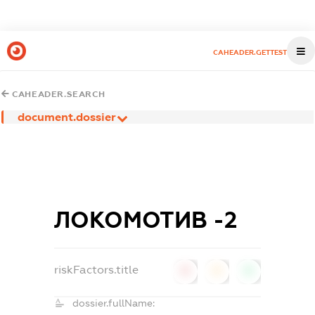
CAHEADER.GETTEST
CAHEADER.SEARCH
document.dossier
ЛОКОМОТИВ -2
riskFactors.title
0
0
0
dossier.fullName: