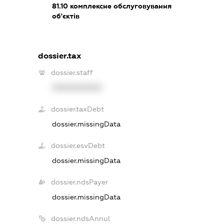
81.10
комплексне обслуговування
об'єктів
dossier.tax
dossier.staff
XXXXXXXXXX
dossier.taxDebt
dossier.missingData
dossier.esvDebt
dossier.missingData
dossier.ndsPayer
dossier.missingData
dossier.ndsAnnul