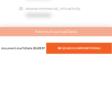
dossier.commercial_info.activity
XXXXXXXXXX
freemium.actualData
freemium.exampleText_1
freemium.exampleText_2
freemium.anonymousPerSearch2
document.dueToDate
25.03.17
SEARCH.ONMONITORING
FREEMIUM.DETAILS
FREEMIUM.REGISTER