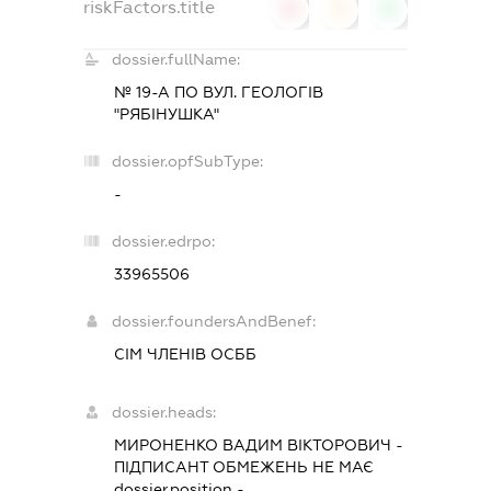
riskFactors.title
0
0
0
dossier.fullName:
№ 19-А ПО ВУЛ. ГЕОЛОГІВ
"РЯБІНУШКА"
dossier.opfSubType:
-
dossier.edrpo:
33965506
dossier.foundersAndBenef:
СІМ ЧЛЕНІВ ОСББ
dossier.heads:
МИРОНЕНКО ВАДИМ ВІКТОРОВИЧ
-
ПІДПИСАНТ
ОБМЕЖЕНЬ НЕ МАЄ
dossier.position -