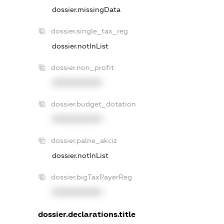
dossier.missingData
dossier.single_tax_reg
dossier.notInList
dossier.non_profit
XXXXXXXXXX
dossier.budget_dotation
XXXXXXXXXX
dossier.palne_akciz
dossier.notInList
dossier.bigTaxPayerReg
XXXXXXXXXX
dossier.declarations.title