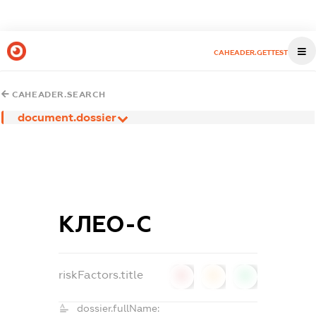
CAHEADER.GETTEST
CAHEADER.SEARCH
document.dossier
КЛЕО-С
riskFactors.title
0
0
0
dossier.fullName: