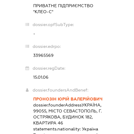
ПРИВАТНЕ ПІДПРИЄМСТВО
"КЛЕО-С"
dossier.opfSubType:
-
dossier.edrpo:
33965569
dossier.regDate:
15.01.06
dossier.foundersAndBenef:
ПРОНОЗІН ЮРІЙ ВАЛЕРІЙОВИЧ
dossier.founderAddress
УКРАЇНА,
99055, МІСТО СЕВАСТОПОЛЬ, Г.
ОСТРЯКОВА, БУДИНОК 182,
КВАРТИРА 46
statements.nationality:
Україна