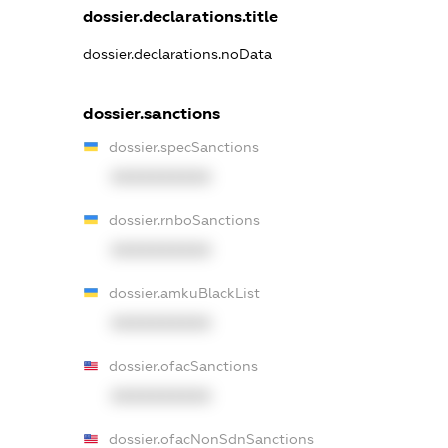
dossier.declarations.title
dossier.declarations.noData
dossier.sanctions
dossier.specSanctions
XXXXXXXXXX
dossier.rnboSanctions
XXXXXXXXXX
dossier.amkuBlackList
XXXXXXXXXX
dossier.ofacSanctions
XXXXXXXXXX
dossier.ofacNonSdnSanctions