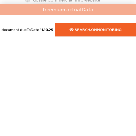
XXXXXXXXXX
freemium.actualData
dossier.commercial_info.activity
XXXXXXXXXX
document.dueToDate
11.10.25
SEARCH.ONMONITORING
freemium.exampleText_1
freemium.exampleText_2
freemium.anonymousPerSearch2
FREEMIUM.DETAILS
FREEMIUM.REGISTER