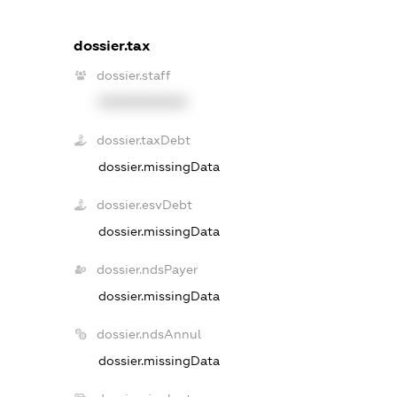
dossier.tax
dossier.staff
XXXXXXXXXX
dossier.taxDebt
dossier.missingData
dossier.esvDebt
dossier.missingData
dossier.ndsPayer
dossier.missingData
dossier.ndsAnnul
dossier.missingData