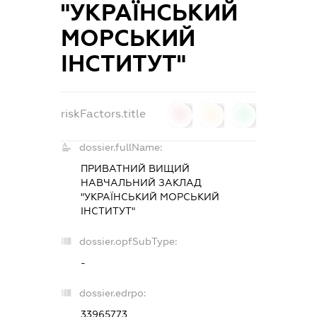
"УКРАЇНСЬКИЙ
МОРСЬКИЙ
ІНСТИТУТ"
riskFactors.title
0
0
0
dossier.fullName:
ПРИВАТНИЙ ВИЩИЙ
НАВЧАЛЬНИЙ ЗАКЛАД
"УКРАЇНСЬКИЙ МОРСЬКИЙ
ІНСТИТУТ"
dossier.opfSubType:
-
dossier.edrpo:
33965773