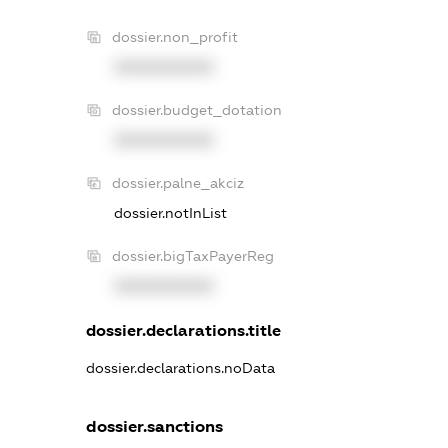
dossier.non_profit
XXXXXXXXXX
dossier.budget_dotation
XXXXXXXXXX
dossier.palne_akciz
dossier.notInList
dossier.bigTaxPayerReg
XXXXXXXXXX
dossier.declarations.title
dossier.declarations.noData
dossier.sanctions