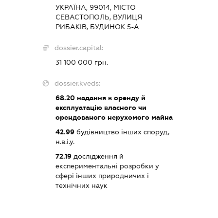
УКРАЇНА, 99014, МІСТО
СЕВАСТОПОЛЬ, ВУЛИЦЯ
РИБАКІВ, БУДИНОК 5-А
dossier.capital:
31 100 000 грн.
dossier.kveds:
68.20
надання в оренду й
експлуатацію власного чи
орендованого нерухомого майна
42.99
будівництво інших споруд,
н.в.і.у.
72.19
дослідження й
експериментальні розробки у
сфері інших природничих і
технічних наук