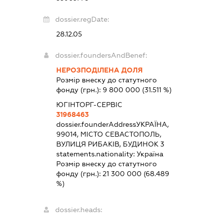
dossier.regDate:
28.12.05
dossier.foundersAndBenef:
НЕРОЗПОДІЛЕНА ДОЛЯ
Розмір внеску до статутного
фонду (грн.):
9 800 000
(31.511 %)
ЮГІНТОРГ-СЕРВІС
31968463
dossier.founderAddress
УКРАЇНА,
99014, МІСТО СЕВАСТОПОЛЬ,
ВУЛИЦЯ РИБАКІВ, БУДИНОК 3
statements.nationality:
Україна
Розмір внеску до статутного
фонду (грн.):
21 300 000
(68.489
%)
dossier.heads: