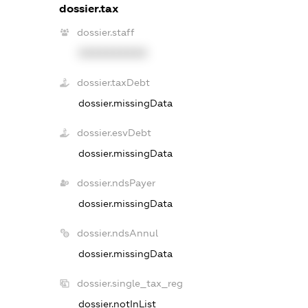
dossier.tax
dossier.staff
XXXXXXXXXX
dossier.taxDebt
dossier.missingData
dossier.esvDebt
dossier.missingData
dossier.ndsPayer
dossier.missingData
dossier.ndsAnnul
dossier.missingData
dossier.single_tax_reg
dossier.notInList