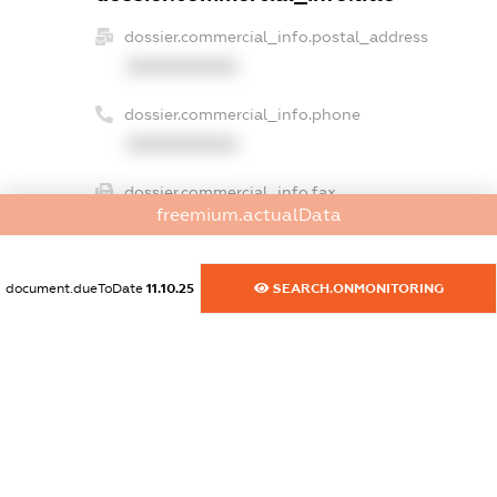
dossier.commercial_info.postal_address
XXXXXXXXXX
dossier.commercial_info.phone
XXXXXXXXXX
dossier.commercial_info.fax
freemium.actualData
XXXXXXXXXX
dossier.commercial_info.email
document.dueToDate
11.10.25
SEARCH.ONMONITORING
XXXXXXXXXX
dossier.commercial_info.website
XXXXXXXXXX
dossier.commercial_info.activity
XXXXXXXXXX