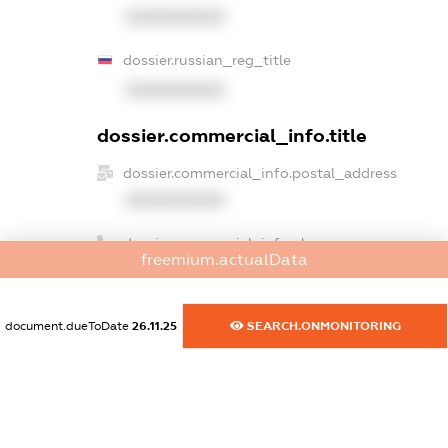
XXXXXXXXXX
dossier.russian_reg_title
XXXXXXXXXX
dossier.commercial_info.title
dossier.commercial_info.postal_address
XXXXXXXXXX
dossier.commercial_info.phone
freemium.actualData
XXXXXXXXXX
dossier.commercial_info.fax
document.dueToDate
26.11.25
SEARCH.ONMONITORING
XXXXXXXXXX
dossier.commercial_info.email
XXXXXXXXXX