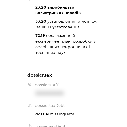
23.20
виробництво
вогнетривких виробів
33.20
установлення та монтаж
машин і устатковання
72.19
дослідження й
експериментальні розробки у
сфері інших природничих і
технічних наук
dossier.tax
dossier.staff
XXXXXXXXXX
dossier.taxDebt
dossier.missingData
dossier.esvDebt