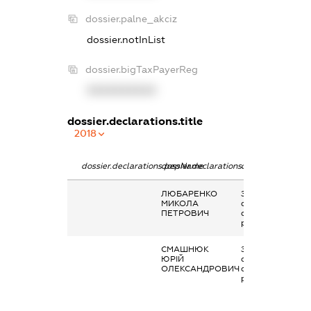
dossier.palne_akciz
dossier.notInList
dossier.bigTaxPayerReg
XXXXXXXXXX
dossier.declarations.title
2018
dossier.declarations.pepName
dossier.declarations.personName
dossier.declarati
ЛЮБАРЕНКО
Заробітна плата
МИКОЛА
отримана за
ПЕТРОВИЧ
основним місцем
роботи
СМАШНЮК
Заробітна плата
ЮРІЙ
отримана за
ОЛЕКСАНДРОВИЧ
основним місцем
роботи