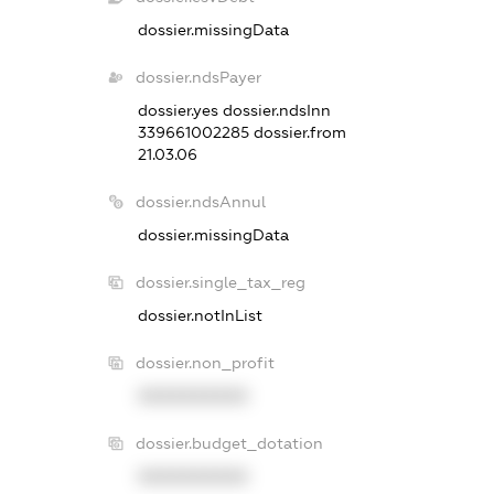
dossier.missingData
dossier.ndsPayer
dossier.yes
dossier.ndsInn
339661002285
dossier.from
21.03.06
dossier.ndsAnnul
dossier.missingData
dossier.single_tax_reg
dossier.notInList
dossier.non_profit
XXXXXXXXXX
dossier.budget_dotation
XXXXXXXXXX