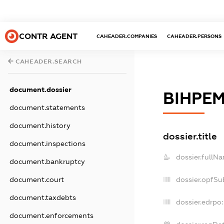
CONTR AGENT
CAHEADER.COMPANIES
CAHEADER.PERSONS
CAHEADER.SEARCH
document.dossier
ВІНРЕ
document.statements
document.history
dossier.title
document.inspections
dossier.fullN
document.bankruptcy
document.court
dossier.opfSu
document.taxdebts
dossier.edrpo:
document.enforcements