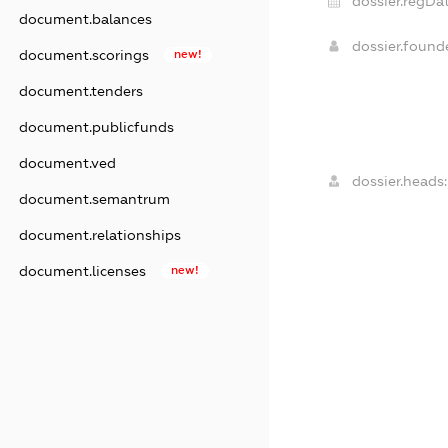
dossier.regDat
document.balances
dossier.foun
document.scorings
new!
document.tenders
document.publicfunds
document.ved
dossier.heads:
document.semantrum
document.relationships
document.licenses
new!