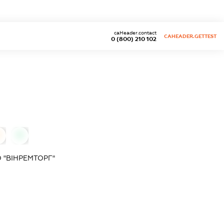
caHeader.contact
CAHEADER.GETTEST
0 (800) 210 102
0
0
 "ВІНРЕМТОРГ"