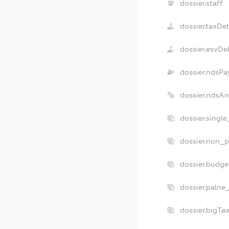
dossier.staff
dossier.taxDe
dossier.esvDe
dossier.ndsPa
dossier.ndsA
dossier.singl
dossier.non_p
dossier.budg
dossier.palne
dossier.bigTa