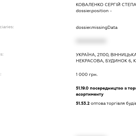
КОВАЛЕНКО СЕРГІЙ СТЕП
dossier.position -
ciaries:
dossier.missingData
XXXXXXXXXX
s:
УКРАЇНА, 21100, ВІННИЦЬК
НЕКРАСОВА, БУДИНОК 6, К
:
1 000 грн.
51.19.0
посередництво в тор
асортименту
51.53.2
оптова торгівля буд