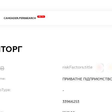
BETA
CAHEADER.PERSSEARCH
МТОРГ
riskFactors.title
0
ame:
ПРИВАТНЕ ПІДПРИЄМСТВО
bType:
-
33966253