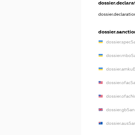
dossier.declarat
dossier.declarati
dossier.sanctio
dossier.specS
dossier.rnboS
dossier.amkuB
dossier.ofacS
dossier.ofac
dossier.gbSan
dossier.ausSa