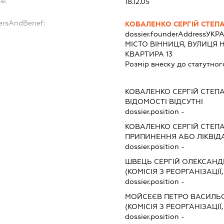
e:
18.12.05
dersAndBenef:
КОВАЛЕНКО СЕРГІЙ СТЕП
dossier.founderAddress
УКРА
МІСТО ВІННИЦЯ, ВУЛИЦЯ 
КВАРТИРА 13
Розмір внеску до статутног
КОВАЛЕНКО СЕРГІЙ СТЕП
ВІДОМОСТІ ВІДСУТНІ
dossier.position -
КОВАЛЕНКО СЕРГІЙ СТЕП
ПРИПИНЕННЯ АБО ЛІКВІД
dossier.position -
ШВЕЦЬ СЕРГІЙ ОЛЕКСАН
(КОМІСІЯ З РЕОРГАНІЗАЦІЇ
dossier.position -
МОЙСЕЄВ ПЕТРО ВАСИЛЬ
(КОМІСІЯ З РЕОРГАНІЗАЦІЇ
dossier.position -