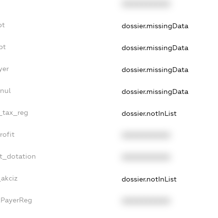
XXXXXXXXXX
bt
dossier.missingData
bt
dossier.missingData
yer
dossier.missingData
nnul
dossier.missingData
e_tax_reg
dossier.notInList
rofit
XXXXXXXXXX
et_dotation
XXXXXXXXXX
_akciz
dossier.notInList
xPayerReg
XXXXXXXXXX