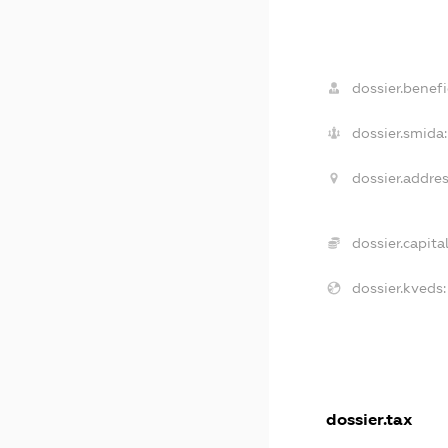
dossier.benefi
dossier.smida:
dossier.addres
dossier.capital
dossier.kveds:
dossier.tax