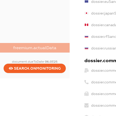
dossier.euSan
dossier.japan
dossier.canad
dossier.rfSan
freemium.actualData
dossier.russia
dossier.comme
document.dueToDate
06.07.25
SEARCH.ONMONITORING
dossier.comme
dossier.comme
dossier.comme
dossier.comme