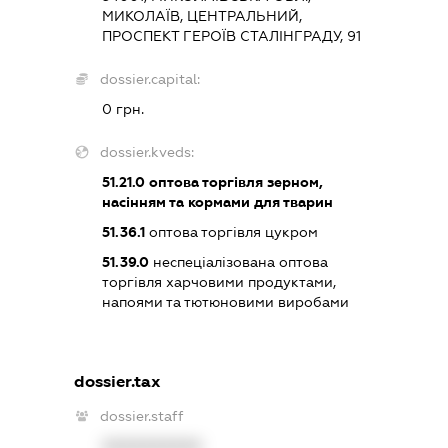
МИКОЛАЇВ, ЦЕНТРАЛЬНИЙ,
ПРОСПЕКТ ГЕРОЇВ СТАЛІНГРАДУ, 91
dossier.capital:
0 грн.
dossier.kveds:
51.21.0
оптова торгівля зерном,
насінням та кормами для тварин
51.36.1
оптова торгівля цукром
51.39.0
неспеціалізована оптова
торгівля харчовими продуктами,
напоями та тютюновими виробами
dossier.tax
dossier.staff
XXXXXXXXXX