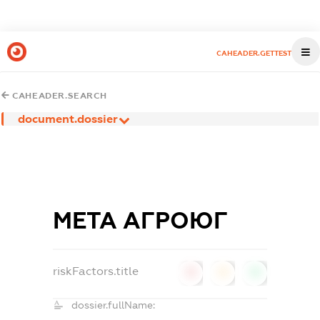
CAHEADER.GETTEST
CAHEADER.SEARCH
document.dossier
МЕТА АГРОЮГ
riskFactors.title
0
0
0
dossier.fullName: