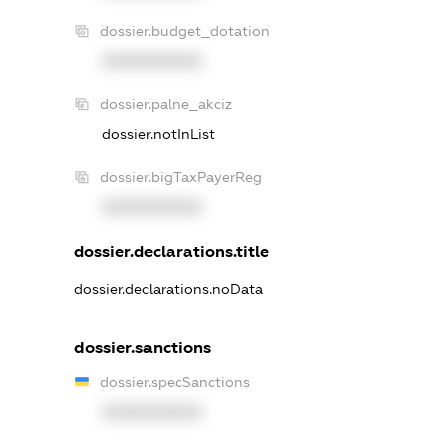
dossier.budget_dotation
XXXXXXXXXX
dossier.palne_akciz
dossier.notInList
dossier.bigTaxPayerReg
XXXXXXXXXX
dossier.declarations.title
dossier.declarations.noData
dossier.sanctions
dossier.specSanctions
XXXXXXXXXX