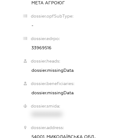
МЕТА АГРОЮГ
dossier.opfSubType:
-
dossier.edrpo:
33969516
dossier.heads:
dossier.missingData
dossier.beneficiaries:
dossier.missingData
dossier.smida:
XXXXXXXXXX
dossier.address:
54001, МИКОЛАЇВСЬКА ОБЛ.,