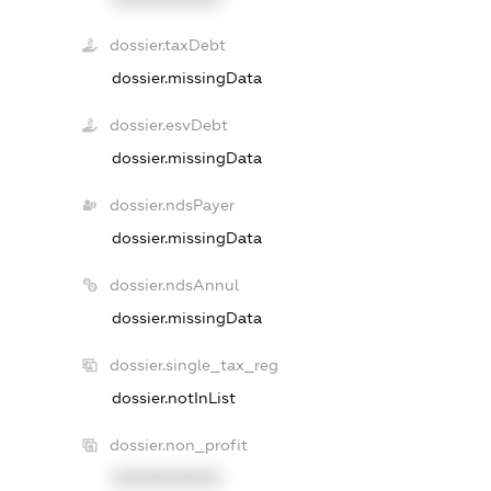
dossier.taxDebt
dossier.missingData
dossier.esvDebt
dossier.missingData
dossier.ndsPayer
dossier.missingData
dossier.ndsAnnul
dossier.missingData
dossier.single_tax_reg
dossier.notInList
dossier.non_profit
XXXXXXXXXX