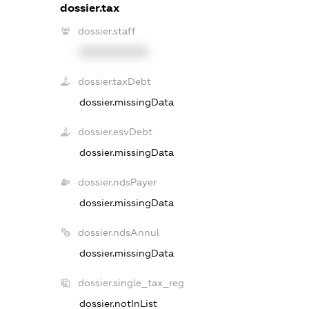
dossier.tax
dossier.staff
XXXXXXXXXX
dossier.taxDebt
dossier.missingData
dossier.esvDebt
dossier.missingData
dossier.ndsPayer
dossier.missingData
dossier.ndsAnnul
dossier.missingData
dossier.single_tax_reg
dossier.notInList