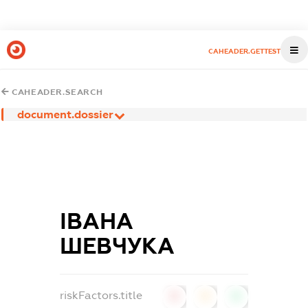
CAHEADER.GETTEST
CAHEADER.SEARCH
document.dossier
ІВАНА
ШЕВЧУКА
riskFactors.title
0
0
0