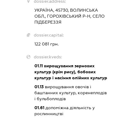
dossier.address:
УКРАЇНА, 45730, ВОЛИНСЬКА
ОБЛ., ГОРОХІВСЬКИЙ Р-Н, СЕЛО
ПІДБЕРЕЗЗЯ
dossier.capital:
122 081 грн.
dossier.kveds:
01.11
вирощування зернових
культур (крім рису), бобових
культур і насіння олійних культур
01.13
вирощування овочів і
баштанних культур, коренеплодів
і бульбоплодів
01.61
допоміжна діяльність у
рослинництві