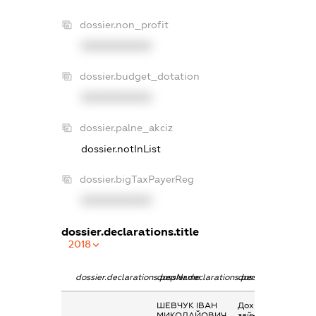
dossier.non_profit
XXXXXXXXXX
dossier.budget_dotation
XXXXXXXXXX
dossier.palne_akciz
dossier.notInList
dossier.bigTaxPayerReg
XXXXXXXXXX
dossier.declarations.title
2018
dossier.declarations.pepName
dossier.declarations.personName
dossier.declaratio
ШЕВЧУК ІВАН
Дохід від
МИКОЛАЙОВИЧ
зайняття