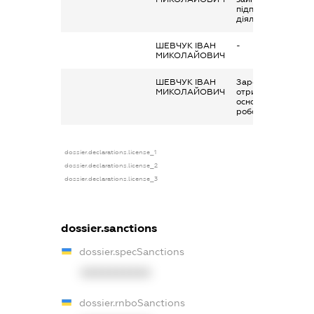
підприємницькою
діяльністю
ШЕВЧУК ІВАН
-
МИКОЛАЙОВИЧ
ШЕВЧУК ІВАН
Заробітна плата
МИКОЛАЙОВИЧ
отримана за
основним місцем
роботи
dossier.declarations.license_1
dossier.declarations.license_2
dossier.declarations.license_3
dossier.sanctions
dossier.specSanctions
XXXXXXXXXX
dossier.rnboSanctions