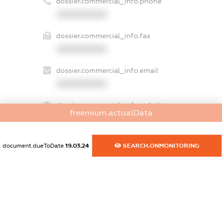
dossier.commercial_info.phone
XXXXXXXXXX
dossier.commercial_info.fax
XXXXXXXXXX
dossier.commercial_info.email
XXXXXXXXXX
dossier.commercial_info.website
freemium.actualData
XXXXXXXXXX
dossier.commercial_info.activity
document.dueToDate
19.03.24
SEARCH.ONMONITORING
XXXXXXXXXX
freemium.exampleText_1
freemium.exampleText_2
freemium.anonymousPerSearch2