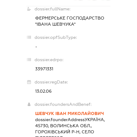
dossier.fullName:
ФЕРМЕРСЬКЕ ГОСПОДАРСТВО
"ІВАНА ШЕВЧУКА"
dossier.opfSubType:
-
dossier.edrpo:
33971331
dossier.regDate:
13.02.06
dossier.foundersAndBenef:
ШЕВЧУК ІВАН МИКОЛАЙОВИЧ
dossier.founderAddress
УКРАЇНА,
45730, ВОЛИНСЬКА ОБЛ.,
ГОРОХІВСЬКИЙ Р-Н, СЕЛО