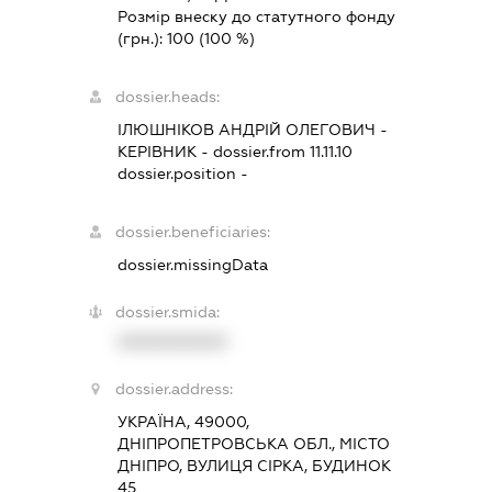
Розмір внеску до статутного фонду
(грн.):
100
(100 %)
dossier.heads:
ІЛЮШНІКОВ АНДРІЙ ОЛЕГОВИЧ
-
КЕРІВНИК
- dossier.from 11.11.10
dossier.position -
dossier.beneficiaries:
dossier.missingData
dossier.smida:
XXXXXXXXXX
dossier.address:
УКРАЇНА, 49000,
ДНІПРОПЕТРОВСЬКА ОБЛ., МІСТО
ДНІПРО, ВУЛИЦЯ СІРКА, БУДИНОК
45