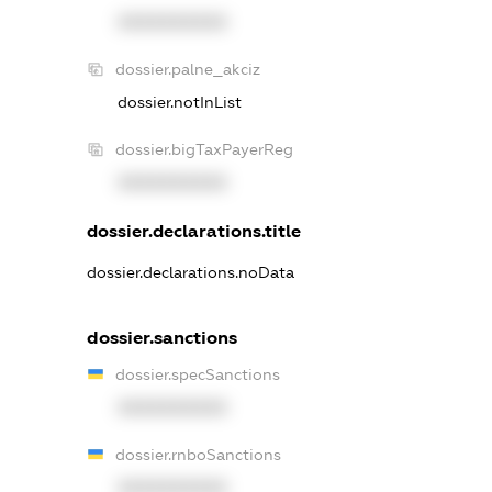
XXXXXXXXXX
dossier.palne_akciz
dossier.notInList
dossier.bigTaxPayerReg
XXXXXXXXXX
dossier.declarations.title
dossier.declarations.noData
dossier.sanctions
dossier.specSanctions
XXXXXXXXXX
dossier.rnboSanctions
XXXXXXXXXX