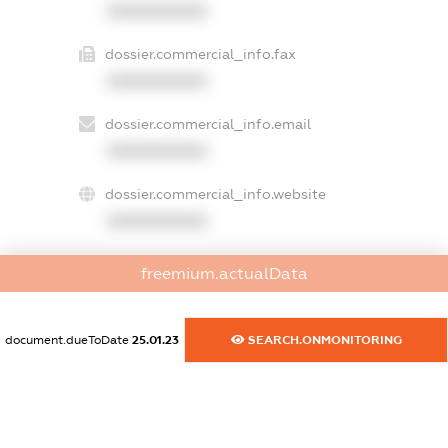
XXXXXXXXXX
dossier.commercial_info.fax
XXXXXXXXXX
dossier.commercial_info.email
XXXXXXXXXX
dossier.commercial_info.website
XXXXXXXXXX
dossier.commercial_info.activity
freemium.actualData
XXXXXXXXXX
document.dueToDate
25.01.23
SEARCH.ONMONITORING
freemium.exampleText_1
freemium.exampleText_2
freemium.anonymousPerSearch2
FREEMIUM.DETAILS