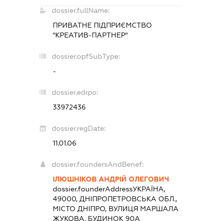
dossier.fullName:
ПРИВАТНЕ ПІДПРИЄМСТВО
"КРЕАТИВ-ПАРТНЕР"
dossier.opfSubType:
-
dossier.edrpo:
33972436
dossier.regDate:
11.01.06
dossier.foundersAndBenef:
ІЛЮШНІКОВ АНДРІЙ ОЛЕГОВИЧ
dossier.founderAddress
УКРАЇНА,
49000, ДНІПРОПЕТРОВСЬКА ОБЛ.,
МІСТО ДНІПРО, ВУЛИЦЯ МАРШАЛА
ЖУКОВА, БУДИНОК 90А