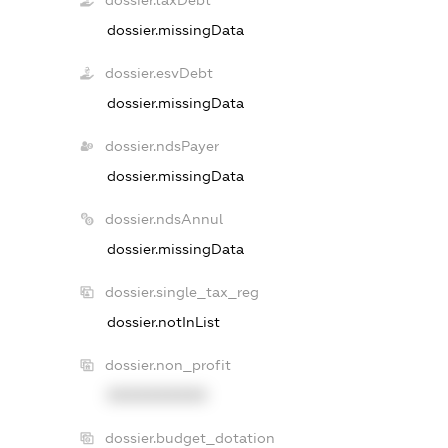
dossier.taxDebt
dossier.missingData
dossier.esvDebt
dossier.missingData
dossier.ndsPayer
dossier.missingData
dossier.ndsAnnul
dossier.missingData
dossier.single_tax_reg
dossier.notInList
dossier.non_profit
XXXXXXXXXX
dossier.budget_dotation