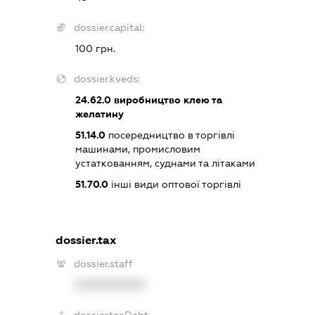
dossier.capital:
100 грн.
dossier.kveds:
24.62.0
виробництво клею та
желатину
51.14.0
посередництво в торгівлі
машинами, промисловим
устаткованням, суднами та літаками
51.70.0
інші види оптової торгівлі
dossier.tax
dossier.staff
XXXXXXXXXX