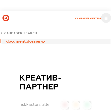
CAHEADER.GETTEST
CAHEADER.SEARCH
document.dossier
КРЕАТИВ-
ПАРТНЕР
riskFactors.title
0
0
0