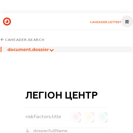
CAHEADER.GETTEST
CAHEADER.SEARCH
document.dossier
ЛЕГІОН ЦЕНТР
riskFactors.title
0
0
0
dossier.fullName: