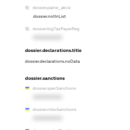
dossier.palne_akciz
dossier.notInList
dossier.bigTaxPayerReg
XXXXXXXXXX
dossier.declarations.title
dossier.declarations.noData
dossier.sanctions
dossier.specSanctions
XXXXXXXXXX
dossier.rnboSanctions
XXXXXXXXXX