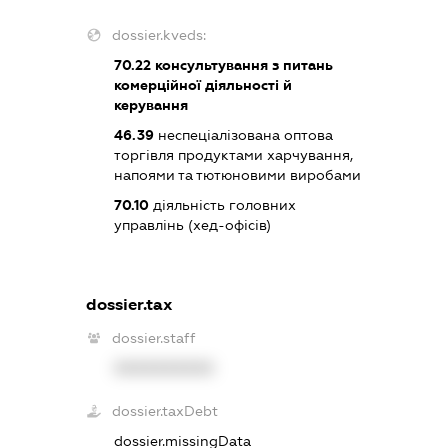
dossier.kveds:
70.22
консультування з питань
комерційної діяльності й
керування
46.39
неспеціалізована оптова
торгівля продуктами харчування,
напоями та тютюновими виробами
70.10
діяльність головних
управлінь (хед-офісів)
dossier.tax
dossier.staff
XXXXXXXXXX
dossier.taxDebt
dossier.missingData