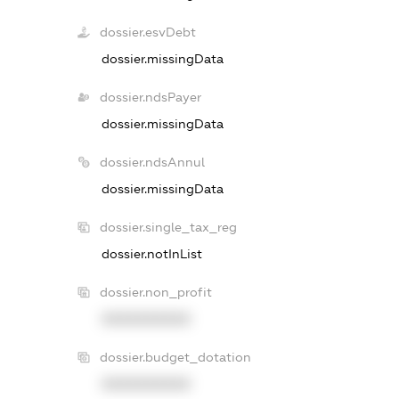
dossier.esvDebt
dossier.missingData
dossier.ndsPayer
dossier.missingData
dossier.ndsAnnul
dossier.missingData
dossier.single_tax_reg
dossier.notInList
dossier.non_profit
XXXXXXXXXX
dossier.budget_dotation
XXXXXXXXXX