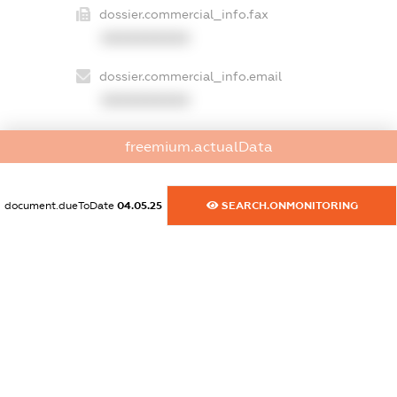
dossier.commercial_info.fax
XXXXXXXXXX
dossier.commercial_info.email
XXXXXXXXXX
dossier.commercial_info.website
freemium.actualData
XXXXXXXXXX
dossier.commercial_info.activity
document.dueToDate
04.05.25
SEARCH.ONMONITORING
XXXXXXXXXX
freemium.exampleText_1
freemium.exampleText_2
freemium.anonymousPerSearch2
FREEMIUM.DETAILS
FREEMIUM.REGISTER