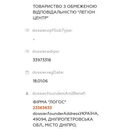
ТОВАРИСТВО З ОБМЕЖЕНОЮ
ВІДПОВІДАЛЬНІСТЮ "ЛЕГІОН
ЦЕНТР"
dossier.opfSubType:
-
dossier.edrpo:
33973318
dossier.regDate:
18.01.06
dossier.foundersAndBenef:
ФІРМА "ЛОГОС"
23363633
dossier.founderAddress
УКРАЇНА,
49094, ДНІПРОПЕТРОВСЬКА
ОБЛ., МІСТО ДНІПРО,