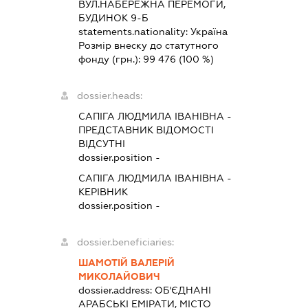
ВУЛ.НАБЕРЕЖНА ПЕРЕМОГИ,
БУДИНОК 9-Б
statements.nationality:
Україна
Розмір внеску до статутного
фонду (грн.):
99 476
(100 %)
dossier.heads:
САПІГА ЛЮДМИЛА ІВАНІВНА
-
ПРЕДСТАВНИК
ВІДОМОСТІ
ВІДСУТНІ
dossier.position -
САПІГА ЛЮДМИЛА ІВАНІВНА
-
КЕРІВНИК
dossier.position -
dossier.beneficiaries:
ШАМОТІЙ ВАЛЕРІЙ
МИКОЛАЙОВИЧ
dossier.address:
ОБ'ЄДНАНІ
АРАБСЬКІ ЕМІРАТИ, МІСТО