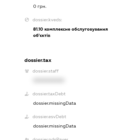
0 грн.
dossier.kveds:
81.10
комплексне обслуговування
об'єктів
dossier.tax
dossier.staff
XXXXXXXXXX
dossier.taxDebt
dossier.missingData
dossier.esvDebt
dossier.missingData
dossier.ndsPayer