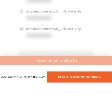
XXXXXXXXXX
dossier.commercial_info.website
XXXXXXXXXX
dossier.commercial_info.activity
XXXXXXXXXX
freemium.exampleText_1
freemium.actualData
freemium.exampleText_2
freemium.anonymousPerSearch2
FREEMIUM.DETAILS
document.dueToDate
03.05.25
SEARCH.ONMONITORING
FREEMIUM.REGISTER