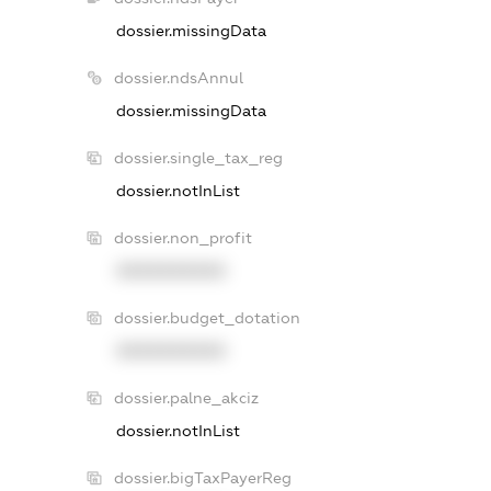
dossier.missingData
dossier.ndsAnnul
dossier.missingData
dossier.single_tax_reg
dossier.notInList
dossier.non_profit
XXXXXXXXXX
dossier.budget_dotation
XXXXXXXXXX
dossier.palne_akciz
dossier.notInList
dossier.bigTaxPayerReg