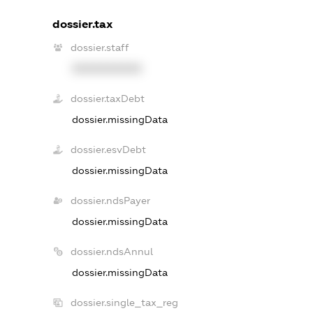
dossier.tax
dossier.staff
XXXXXXXXXX
dossier.taxDebt
dossier.missingData
dossier.esvDebt
dossier.missingData
dossier.ndsPayer
dossier.missingData
dossier.ndsAnnul
dossier.missingData
dossier.single_tax_reg