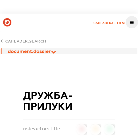
CAHEADER.GETTEST
CAHEADER.SEARCH
document.dossier
ДРУЖБА-
ПРИЛУКИ
riskFactors.title
0
0
0