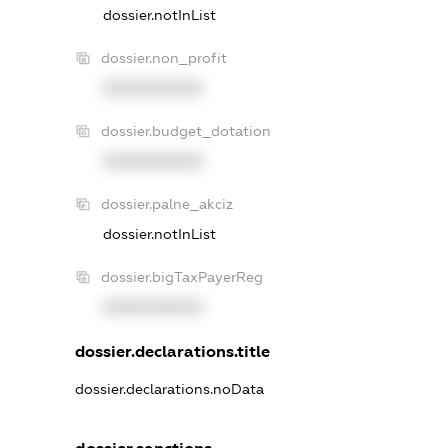
dossier.notInList
dossier.non_profit
XXXXXXXXXX
dossier.budget_dotation
XXXXXXXXXX
dossier.palne_akciz
dossier.notInList
dossier.bigTaxPayerReg
XXXXXXXXXX
dossier.declarations.title
dossier.declarations.noData