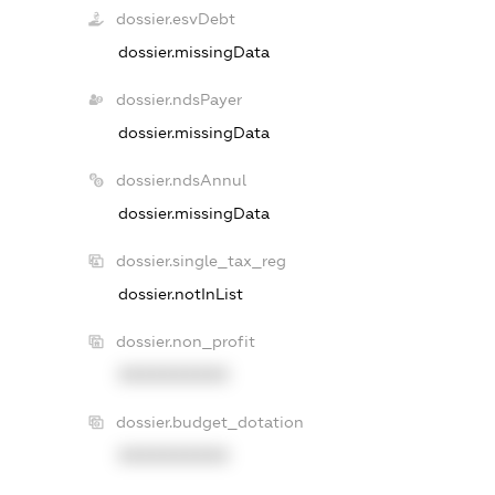
dossier.esvDebt
dossier.missingData
dossier.ndsPayer
dossier.missingData
dossier.ndsAnnul
dossier.missingData
dossier.single_tax_reg
dossier.notInList
dossier.non_profit
XXXXXXXXXX
dossier.budget_dotation
XXXXXXXXXX