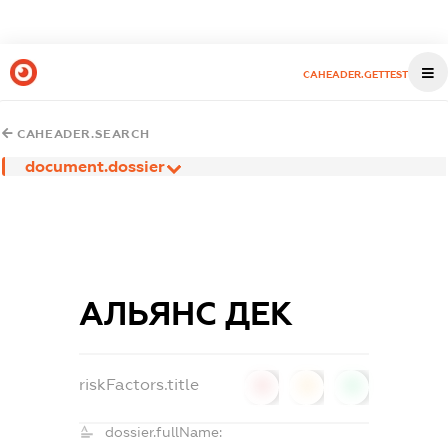
CAHEADER.GETTEST
CAHEADER.SEARCH
document.dossier
АЛЬЯНС ДЕК
riskFactors.title
0
0
0
dossier.fullName: