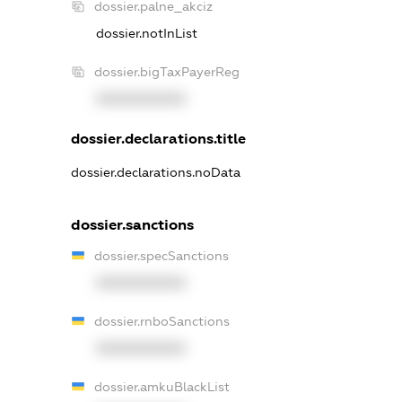
dossier.palne_akciz
dossier.notInList
dossier.bigTaxPayerReg
XXXXXXXXXX
dossier.declarations.title
dossier.declarations.noData
dossier.sanctions
dossier.specSanctions
XXXXXXXXXX
dossier.rnboSanctions
XXXXXXXXXX
dossier.amkuBlackList