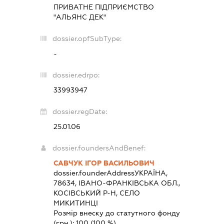
ПРИВАТНЕ ПІДПРИЄМСТВО
"АЛЬЯНС ДЕК"
dossier.opfSubType:
-
dossier.edrpo:
33993947
dossier.regDate:
25.01.06
dossier.foundersAndBenef:
САВЧУК ІГОР ВАСИЛЬОВИЧ
dossier.founderAddress
УКРАЇНА,
78634, ІВАНО-ФРАНКІВСЬКА ОБЛ.,
КОСІВСЬКИЙ Р-Н, СЕЛО
МИКИТИНЦІ
Розмір внеску до статутного фонду
(грн.):
100
(100 %)