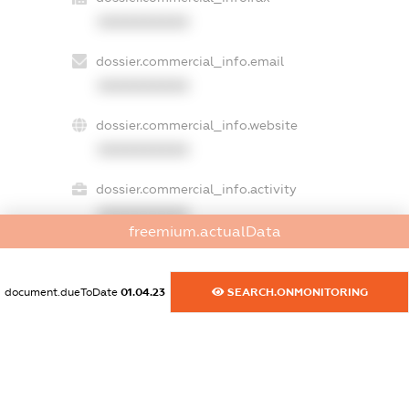
XXXXXXXXXX
dossier.commercial_info.email
XXXXXXXXXX
dossier.commercial_info.website
XXXXXXXXXX
dossier.commercial_info.activity
XXXXXXXXXX
freemium.actualData
document.dueToDate
01.04.23
SEARCH.ONMONITORING
freemium.exampleText_1
freemium.exampleText_2
freemium.anonymousPerSearch2
FREEMIUM.DETAILS
FREEMIUM.REGISTER