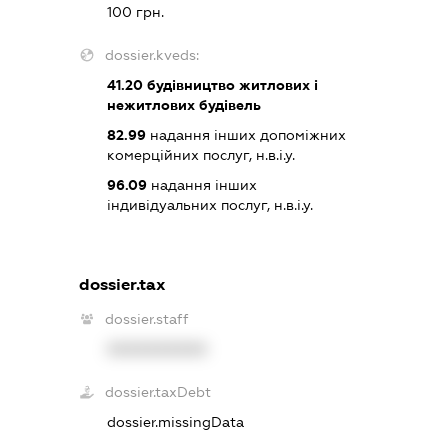
100 грн.
dossier.kveds:
41.20
будівництво житлових і
нежитлових будівель
82.99
надання інших допоміжних
комерційних послуг, н.в.і.у.
96.09
надання інших
індивідуальних послуг, н.в.і.у.
dossier.tax
dossier.staff
XXXXXXXXXX
dossier.taxDebt
dossier.missingData