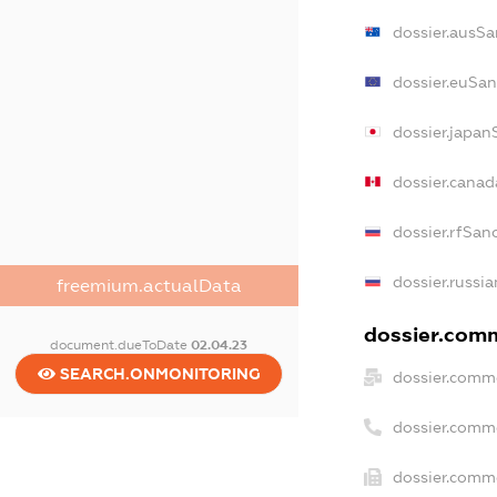
dossier.ausSa
dossier.euSan
dossier.japan
dossier.cana
dossier.rfSan
dossier.russi
freemium.actualData
dossier.comm
document.dueToDate
02.04.23
SEARCH.ONMONITORING
dossier.comme
dossier.comm
dossier.comme