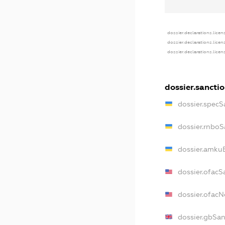
dossier.declarations.licen
dossier.declarations.lice
dossier.declarations.lice
dossier.sancti
dossier.specS
dossier.rnboS
dossier.amkuB
dossier.ofacS
dossier.ofac
dossier.gbSan