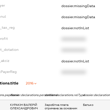
yer
dossier.missingData
nnul
dossier.missingData
e_tax_reg
dossier.notInList
rofit
XXXXXXXXXX
et_dotation
XXXXXXXXXX
_akciz
dossier.notInList
axPayerReg
XXXXXXXXXX
ions.title
2016
tions.pepName
dossier.declarations.personName
dossier.declarations.relType
dossier.declaratio
КУРАКІН ВАЛЕРІЙ
Заробітна плата
Батько
ОЛЕКСАНДРОВИЧ
отримана за основним