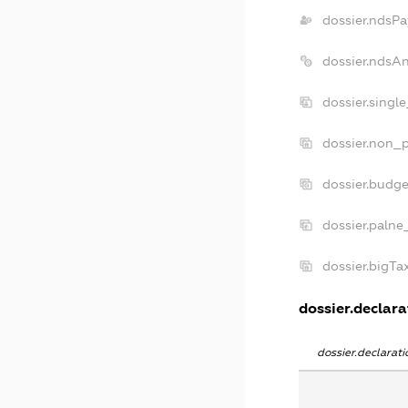
dossier.ndsPa
dossier.ndsA
dossier.singl
dossier.non_p
dossier.budg
dossier.palne
dossier.bigT
dossier.declarat
dossier.declara