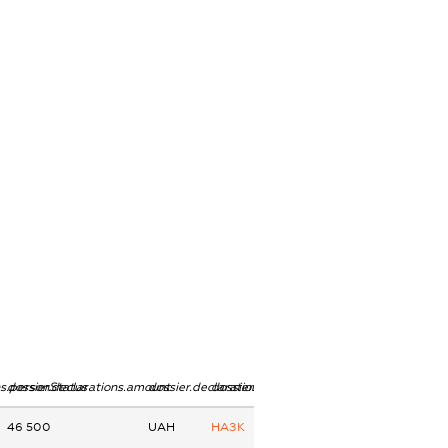
ns.personStatus
dossier.declarations.amount
dossier.declarations.currency
dossier.declarations.source
46 500
UAH
НАЗК