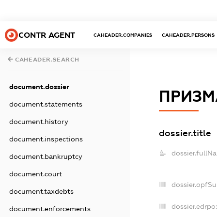
CONTR AGENT
CAHEADER.COMPANIES
CAHEADER.PERSONS
CAHEADER.SEARCH
document.dossier
ПРИЗМ
document.statements
document.history
dossier.title
document.inspections
dossier.fullN
document.bankruptcy
document.court
dossier.opfS
document.taxdebts
dossier.edrpo:
document.enforcements