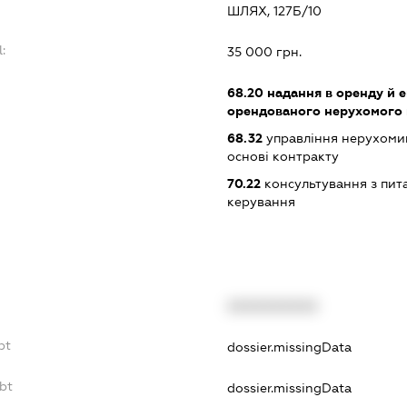
ШЛЯХ, 127Б/10
:
35 000 грн.
68.20
надання в оренду й е
орендованого нерухомого
68.32
управління нерухоми
основі контракту
70.22
консультування з пита
керування
XXXXXXXXXX
bt
dossier.missingData
bt
dossier.missingData