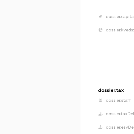
dossier.capital
dossier.kveds:
dossier.tax
dossier.staff
dossier.taxDe
dossier.esvDe