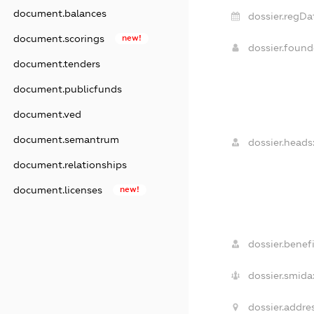
document.balances
dossier.regDa
document.scorings
new!
dossier.foun
document.tenders
document.publicfunds
document.ved
document.semantrum
dossier.heads
document.relationships
document.licenses
new!
dossier.benefi
dossier.smida
dossier.addres