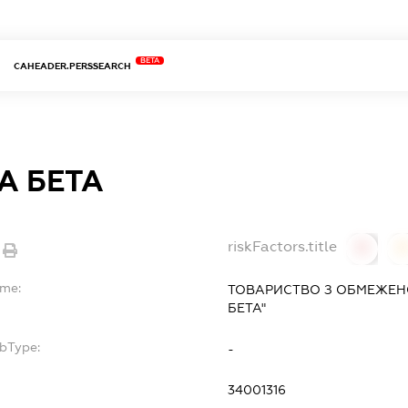
BETA
CAHEADER.PERSSEARCH
А БЕТА
riskFactors.title
0
ame:
ТОВАРИСТВО З ОБМЕЖЕН
БЕТА"
ubType:
-
34001316