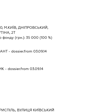
0, М.КИЇВ, ДНІПРОВСЬКИЙ,
ТІНА, 2Т
о фонду (грн.):
35 000
(100 %)
САНТ
- dossier.from 03.09.14
ИК
- dossier.from 03.09.14
ОРИСПІЛЬ, ВУЛИЦЯ КИЇВСЬКИЙ