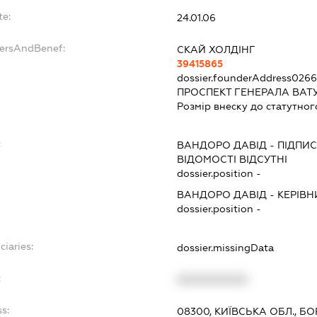
te:
24.01.06
dersAndBenef:
СКАЙ ХОЛДІНГ
39415865
dossier.founderAddress
0266
ПРОСПЕКТ ГЕНЕРАЛА ВАТУ
Розмір внеску до статутног
:
ВАНДОРО ДАВІД
-
ПІДПИ
ВІДОМОСТІ ВІДСУТНІ
dossier.position -
ВАНДОРО ДАВІД
-
КЕРІВН
dossier.position -
ciaries:
dossier.missingData
:
XXXXXXXXXX
s:
08300, КИЇВСЬКА ОБЛ., Б