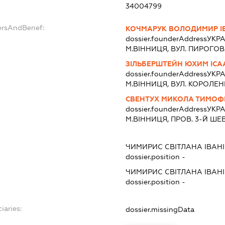
34004799
ersAndBenef:
КОЧМАРУК ВОЛОДИМИР І
dossier.founderAddress
УКРА
М.ВІННИЦЯ, ВУЛ. ПИРОГОВА,
ЗІЛЬБЕРШТЕЙН ЮХИМ ІС
dossier.founderAddress
УКРА
М.ВІННИЦЯ, ВУЛ. КОРОЛЕНКА
СВЕНТУХ МИКОЛА ТИМОФ
dossier.founderAddress
УКРА
М.ВІННИЦЯ, ПРОВ. 3-Й ШЕВ
ЧИМИРИС СВІТЛАНА ІВАН
dossier.position -
ЧИМИРИС СВІТЛАНА ІВАН
dossier.position -
iaries:
dossier.missingData