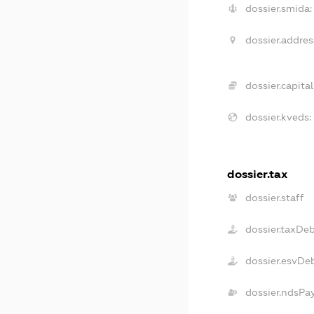
dossier.smida:
dossier.addres
dossier.capital
dossier.kveds:
dossier.tax
dossier.staff
dossier.taxDe
dossier.esvDe
dossier.ndsPa