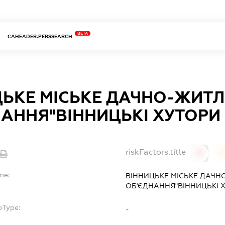
BETA
CAHEADER.PERSSEARCH
ЦЬКЕ МІСЬКЕ ДАЧНО-ЖИТ
АННЯ"ВІННИЦЬКІ ХУТОРИ 
riskFactors.title
0
0
me:
ВІННИЦЬКЕ МІСЬКЕ ДАЧН
ОБ'ЄДНАННЯ"ВІННИЦЬКІ Х
bType:
-