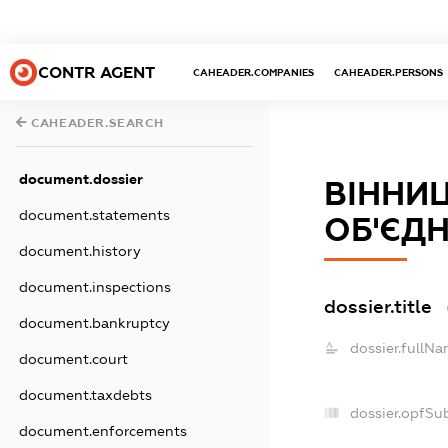
CONTR AGENT
CAHEADER.COMPANIES
CAHEADER.PERSONS
CAHEADER.SEARCH
document.dossier
ВІННИ
document.statements
ОБ'ЄДН
document.history
document.inspections
dossier.title
document.bankruptcy
dossier.fullNa
document.court
document.taxdebts
dossier.opfSu
document.enforcements