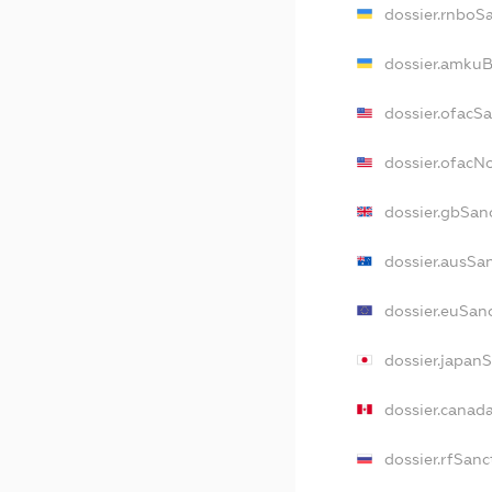
dossier.rnboS
dossier.amkuB
dossier.ofacS
dossier.ofac
dossier.gbSan
dossier.ausSa
dossier.euSan
dossier.japan
dossier.canad
dossier.rfSanc