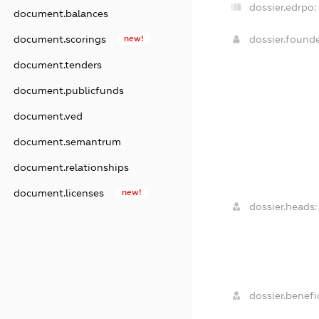
dossier.edrpo:
document.balances
dossier.found
document.scorings
new!
document.tenders
document.publicfunds
document.ved
document.semantrum
document.relationships
document.licenses
new!
dossier.heads:
dossier.benefic