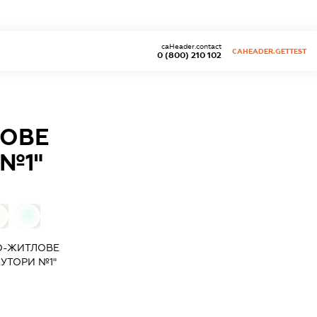
caHeader.contact
CAHEADER.GETTEST
0 (800) 210 102
ЛОВЕ
№1"
0
О-ЖИТЛОВЕ
УТОРИ №1"