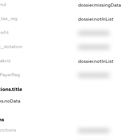
nul
dossier.missingData
_tax_reg
dossier.notInList
ofit
XXXXXXXXXX
t_dotation
XXXXXXXXXX
akciz
dossier.notInList
xPayerReg
XXXXXXXXXX
ions.title
ons.noData
ns
anctions
XXXXXXXXXX