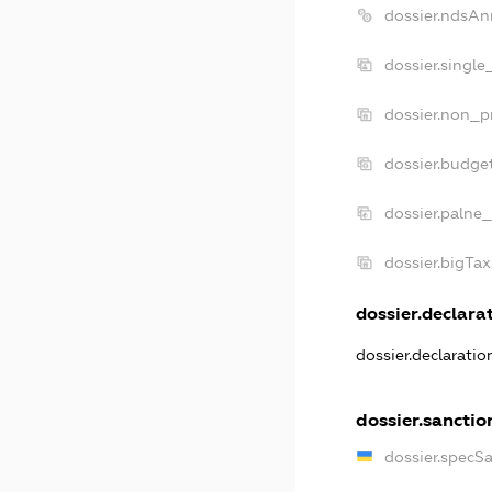
dossier.ndsAn
dossier.single
dossier.non_pr
dossier.budge
dossier.palne_
dossier.bigTa
dossier.declarat
dossier.declarati
dossier.sanctio
dossier.specS