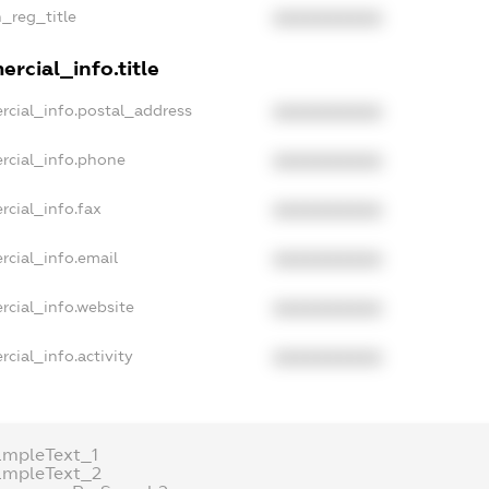
n_reg_title
XXXXXXXXXX
rcial_info.title
rcial_info.postal_address
XXXXXXXXXX
rcial_info.phone
XXXXXXXXXX
rcial_info.fax
XXXXXXXXXX
rcial_info.email
XXXXXXXXXX
rcial_info.website
XXXXXXXXXX
cial_info.activity
XXXXXXXXXX
ampleText_1
ampleText_2