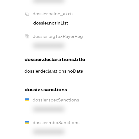
XXXXXXXXXX
dossier.palne_akciz
dossier.notInList
dossier.bigTaxPayerReg
XXXXXXXXXX
dossier.declarations.title
dossier.declarations.noData
dossier.sanctions
dossier.specSanctions
XXXXXXXXXX
dossier.rnboSanctions
XXXXXXXXXX