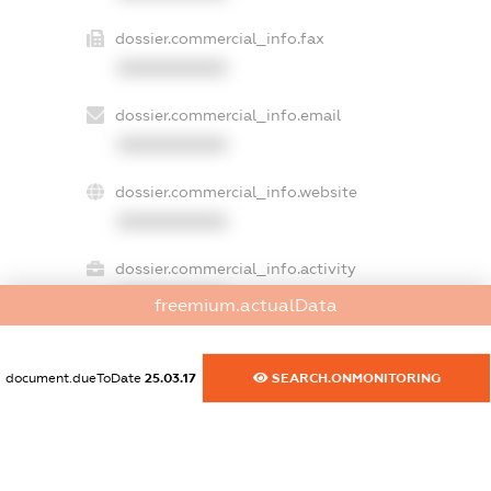
dossier.commercial_info.fax
XXXXXXXXXX
dossier.commercial_info.email
XXXXXXXXXX
dossier.commercial_info.website
XXXXXXXXXX
dossier.commercial_info.activity
XXXXXXXXXX
freemium.actualData
document.dueToDate
25.03.17
SEARCH.ONMONITORING
freemium.exampleText_1
freemium.exampleText_2
freemium.anonymousPerSearch2
FREEMIUM.DETAILS