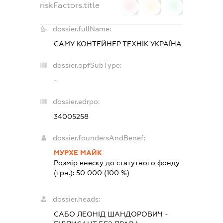
riskFactors.title
0
0
0
dossier.fullName:
САМУ КОНТЕЙНЕР ТЕХНІК УКРАЇНА
dossier.opfSubType:
-
dossier.edrpo:
34005258
dossier.foundersAndBenef:
МУРХЕ МАЙК
Розмір внеску до статутного фонду
(грн.):
50 000
(100 %)
dossier.heads:
САБО ЛЕОНІД ШАНДОРОВИЧ
-