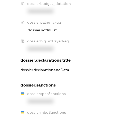
dossier.budget_dotation
XXXXXXXXXX
dossier.palne_akciz
dossier.notInList
dossier.bigTaxPayerReg
XXXXXXXXXX
dossier.declarations.title
dossier.declarations.noData
dossier.sanctions
dossier.specSanctions
XXXXXXXXXX
dossier.rnboSanctions