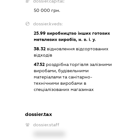
dossier.capital:
50 000 грн.
dossier.kveds:
25.99
виробництво інших готових
металевих виробів, н. в. і. у.
38.32
відновлення відсортованих
відходів
47.52
роздрібна торгівля залізними
виробами, будівельними
матеріалами та санітарно-
технічними виробами в
спеціалізованих магазинах
dossier.tax
dossier.staff
XXXXXXXXXX