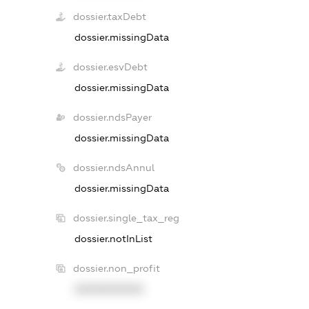
dossier.taxDebt
dossier.missingData
dossier.esvDebt
dossier.missingData
dossier.ndsPayer
dossier.missingData
dossier.ndsAnnul
dossier.missingData
dossier.single_tax_reg
dossier.notInList
dossier.non_profit
XXXXXXXXXX