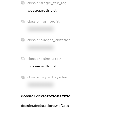
dossier.single_tax_reg
dossier.notInList
dossier.non_profit
XXXXXXXXXX
dossier.budget_dotation
XXXXXXXXXX
dossier.palne_akciz
dossier.notInList
dossier.bigTaxPayerReg
XXXXXXXXXX
dossier.declarations.title
dossier.declarations.noData