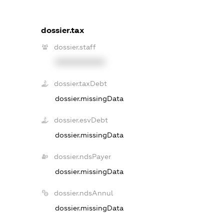
dossier.tax
dossier.staff
XXXXXXXXXX
dossier.taxDebt
dossier.missingData
dossier.esvDebt
dossier.missingData
dossier.ndsPayer
dossier.missingData
dossier.ndsAnnul
dossier.missingData