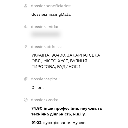
dossier.beneficiaries:
dossier.missingData
dossier.smida:
XXXXXXXXXX
dossier.address:
УКРАЇНА, 90400, ЗАКАРПАТСЬКА
ОБЛ., МІСТО ХУСТ, ВУЛИЦЯ
ПИРОГОВА, БУДИНОК 1
dossier.capital:
0 грн.
dossier.kveds:
74.90
інша професійна, наукова та
технічна діяльність, н.в.і.у.
91.02
функціювання музеїв