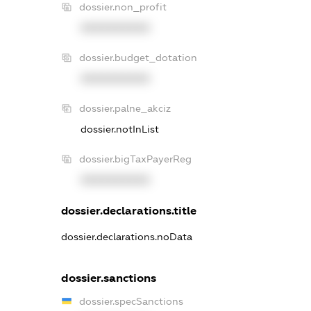
dossier.non_profit
XXXXXXXXXX
dossier.budget_dotation
XXXXXXXXXX
dossier.palne_akciz
dossier.notInList
dossier.bigTaxPayerReg
XXXXXXXXXX
dossier.declarations.title
dossier.declarations.noData
dossier.sanctions
dossier.specSanctions