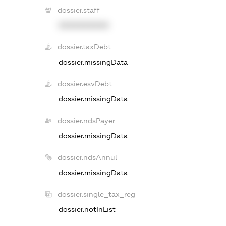
dossier.staff
XXXXXXXXXX
dossier.taxDebt
dossier.missingData
dossier.esvDebt
dossier.missingData
dossier.ndsPayer
dossier.missingData
dossier.ndsAnnul
dossier.missingData
dossier.single_tax_reg
dossier.notInList