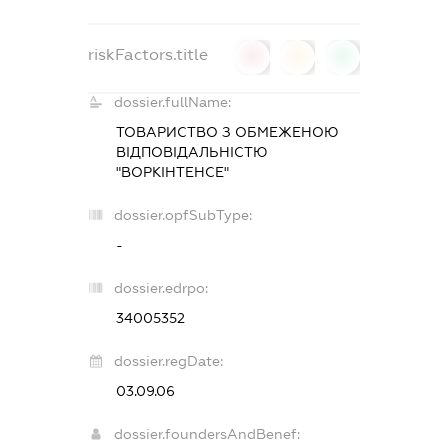
riskFactors.title
0
0
0
dossier.fullName:
ТОВАРИСТВО З ОБМЕЖЕНОЮ
ВІДПОВІДАЛЬНІСТЮ
"ВОРКІНТЕНСЕ"
dossier.opfSubType:
-
dossier.edrpo:
34005352
dossier.regDate:
03.09.06
dossier.foundersAndBenef: