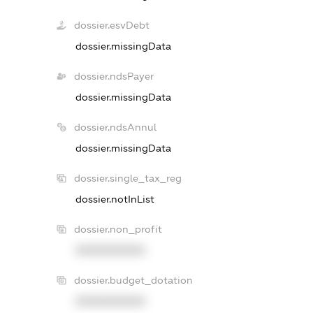
dossier.esvDebt
dossier.missingData
dossier.ndsPayer
dossier.missingData
dossier.ndsAnnul
dossier.missingData
dossier.single_tax_reg
dossier.notInList
dossier.non_profit
XXXXXXXXXX
dossier.budget_dotation
XXXXXXXXXX