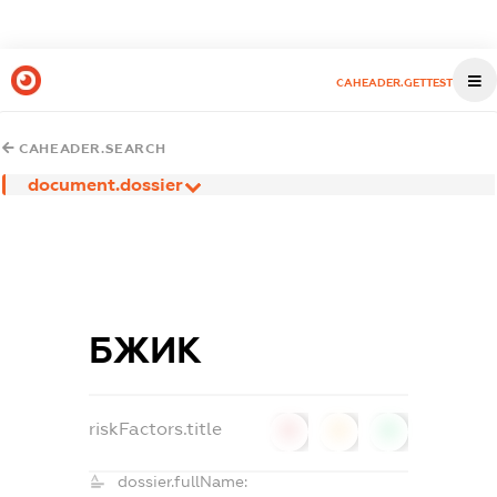
CAHEADER.GETTEST
CAHEADER.SEARCH
document.dossier
БЖИК
riskFactors.title
0
0
0
dossier.fullName: