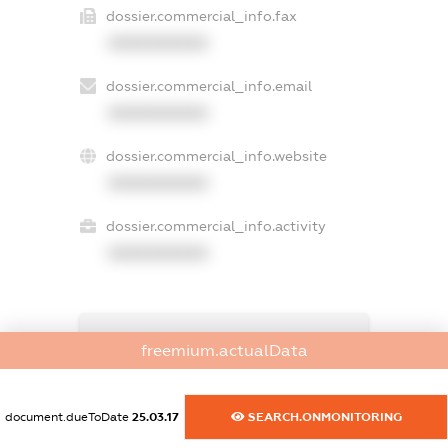
dossier.commercial_info.fax
XXXXXXXXXX
dossier.commercial_info.email
XXXXXXXXXX
dossier.commercial_info.website
XXXXXXXXXX
dossier.commercial_info.activity
XXXXXXXXXX
freemium.exampleText_1
freemium.actualData
freemium.exampleText_2
freemium.anonymousPerSearch2
FREEMIUM.DETAILS
document.dueToDate
25.03.17
SEARCH.ONMONITORING
FREEMIUM.REGISTER