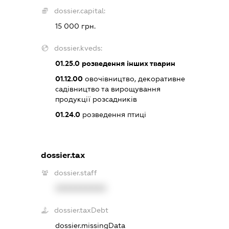
dossier.capital:
15 000 грн.
dossier.kveds:
01.25.0
розведення інших тварин
01.12.00
овочівництво, декоративне
садівництво та вирощування
продукції розсадників
01.24.0
розведення птиці
dossier.tax
dossier.staff
XXXXXXXXXX
dossier.taxDebt
dossier.missingData