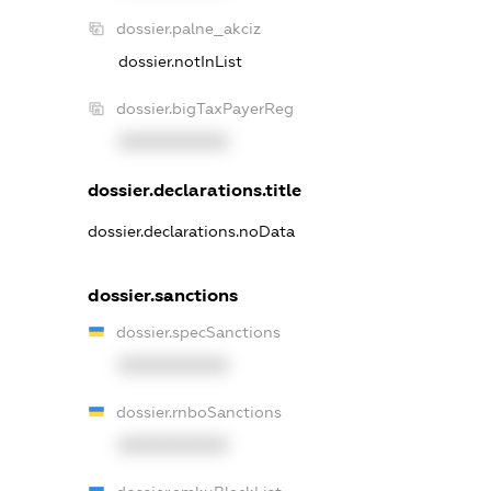
dossier.palne_akciz
dossier.notInList
dossier.bigTaxPayerReg
XXXXXXXXXX
dossier.declarations.title
dossier.declarations.noData
dossier.sanctions
dossier.specSanctions
XXXXXXXXXX
dossier.rnboSanctions
XXXXXXXXXX