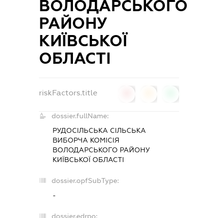
ВОЛОДАРСЬКОГО
РАЙОНУ
КИЇВСЬКОЇ
ОБЛАСТІ
riskFactors.title
0
0
0
dossier.fullName:
РУДОСІЛЬСЬКА СІЛЬСЬКА
ВИБОРЧА КОМІСІЯ
ВОЛОДАРСЬКОГО РАЙОНУ
КИЇВСЬКОЇ ОБЛАСТІ
dossier.opfSubType:
-
dossier.edrpo: