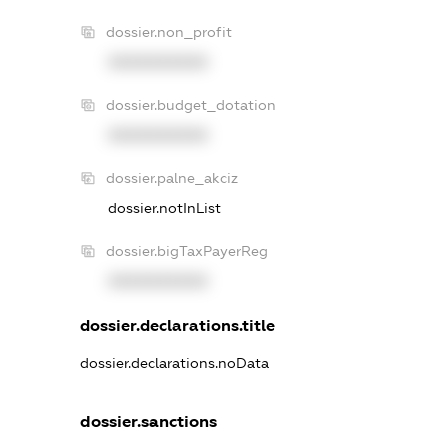
dossier.non_profit
XXXXXXXXXX
dossier.budget_dotation
XXXXXXXXXX
dossier.palne_akciz
dossier.notInList
dossier.bigTaxPayerReg
XXXXXXXXXX
dossier.declarations.title
dossier.declarations.noData
dossier.sanctions