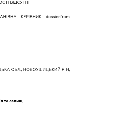
СТІ ВІДСУТНІ
ПАНІВНА
-
КЕРІВНИК
- dossier.from
ИЦЬКА ОБЛ., НОВОУШИЦЬКИЙ Р-Н,
іл та селищ