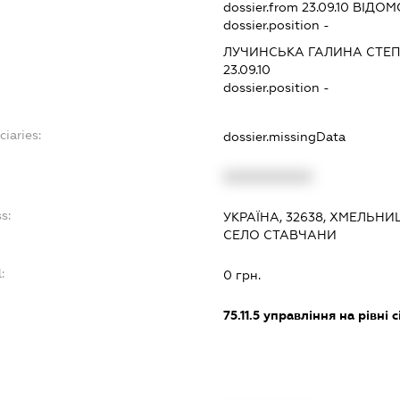
dossier.from 23.09.10
ВІДОМО
dossier.position -
ЛУЧИНСЬКА ГАЛИНА СТЕ
23.09.10
dossier.position -
ciaries:
dossier.missingData
XXXXXXXXXX
s:
УКРАЇНА, 32638, ХМЕЛЬН
СЕЛО СТАВЧАНИ
:
0 грн.
75.11.5
управління на рівні с