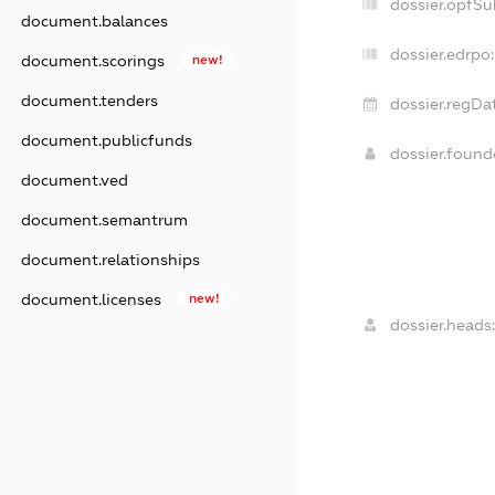
dossier.opfSu
document.balances
dossier.edrpo:
document.scorings
new!
document.tenders
dossier.regDat
document.publicfunds
dossier.foun
document.ved
document.semantrum
document.relationships
document.licenses
new!
dossier.heads: