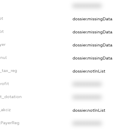
XXXXXXXXXX
bt
dossier.missingData
bt
dossier.missingData
yer
dossier.missingData
nnul
dossier.missingData
e_tax_reg
dossier.notInList
rofit
XXXXXXXXXX
et_dotation
XXXXXXXXXX
_akciz
dossier.notInList
axPayerReg
XXXXXXXXXX