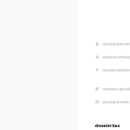
dossier.benefi
dossier.smida:
dossier.addres
dossier.capital
dossier.kveds:
dossier.tax