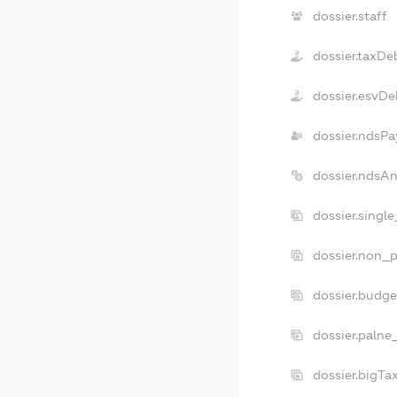
dossier.staff
dossier.taxDe
dossier.esvDe
dossier.ndsPa
dossier.ndsA
dossier.singl
dossier.non_p
dossier.budg
dossier.palne
dossier.bigT