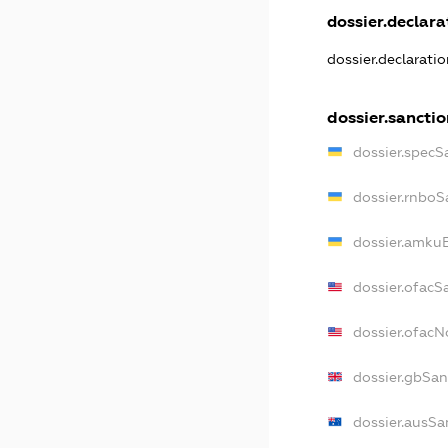
dossier.declarat
dossier.declarati
dossier.sanctio
dossier.specS
dossier.rnboS
dossier.amkuB
dossier.ofacS
dossier.ofac
dossier.gbSan
dossier.ausSa