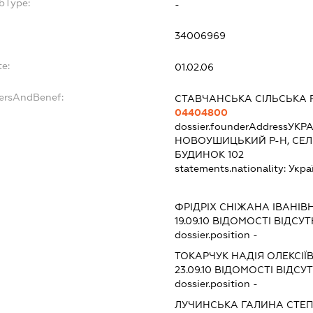
bType:
-
34006969
e:
01.02.06
dersAndBenef:
СТАВЧАНСЬКА СІЛЬСЬКА 
04404800
dossier.founderAddress
УКРА
НОВОУШИЦЬКИЙ Р-Н, СЕЛО
БУДИНОК 102
statements.nationality:
Укра
ФРІДРІХ СНІЖАНА ІВАНІВ
19.09.10
ВІДОМОСТІ ВІДСУТ
dossier.position -
ТОКАРЧУК НАДІЯ ОЛЕКСІЇ
23.09.10
ВІДОМОСТІ ВІДСУТ
dossier.position -
ЛУЧИНСЬКА ГАЛИНА СТЕ