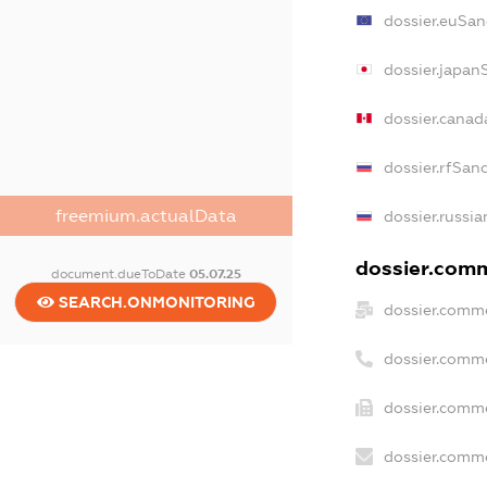
dossier.euSan
dossier.japan
dossier.canad
dossier.rfSan
freemium.actualData
dossier.russia
dossier.comme
document.dueToDate
05.07.25
SEARCH.ONMONITORING
dossier.comme
dossier.comm
dossier.comme
dossier.comme