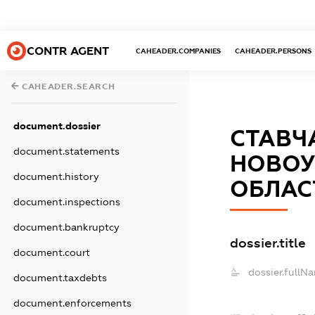
CONTR AGENT
CAHEADER.COMPANIES
CAHEADER.PERSONS
CAHEADER.SEARCH
document.dossier
СТАВЧ
document.statements
НОВОУ
document.history
ОБЛАС
document.inspections
document.bankruptcy
dossier.title
document.court
dossier.fullN
document.taxdebts
document.enforcements