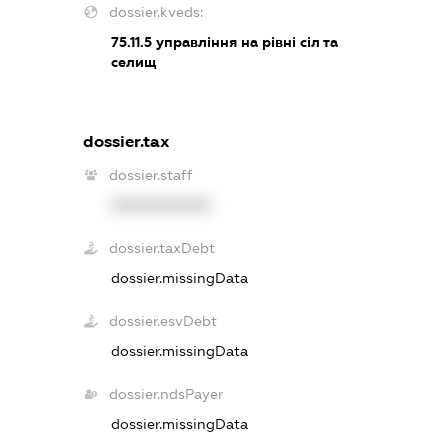
dossier.kveds:
75.11.5
управління на рівні сіл та
селищ
dossier.tax
dossier.staff
XXXXXXXXXX
dossier.taxDebt
dossier.missingData
dossier.esvDebt
dossier.missingData
dossier.ndsPayer
dossier.missingData