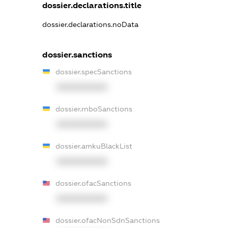
dossier.declarations.title
dossier.declarations.noData
dossier.sanctions
dossier.specSanctions
XXXXXXXXXX
dossier.rnboSanctions
XXXXXXXXXX
dossier.amkuBlackList
XXXXXXXXXX
dossier.ofacSanctions
XXXXXXXXXX
dossier.ofacNonSdnSanctions