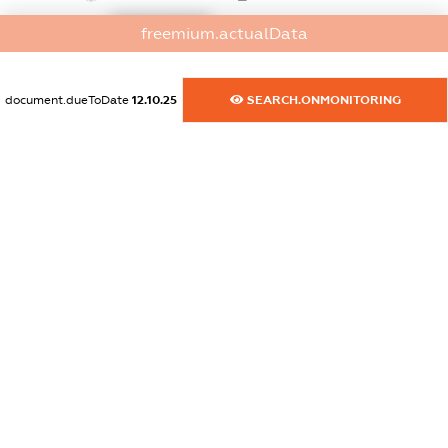
XXXXXXXXXX
freemium.actualData
dossier.commercial_info.activity
XXXXXXXXXX
document.dueToDate
12.10.25
SEARCH.ONMONITORING
freemium.exampleText_1
freemium.exampleText_2
freemium.anonymousPerSearch2
FREEMIUM.DETAILS
FREEMIUM.REGISTER