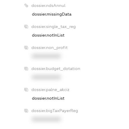
dossier.ndsAnnul
dossier.missingData
dossier.single_tax_reg
dossier.notInList
dossier.non_profit
XXXXXXXXXX
dossier.budget_dotation
XXXXXXXXXX
dossier.palne_akciz
dossier.notInList
dossier.bigTaxPayerReg
XXXXXXXXXX