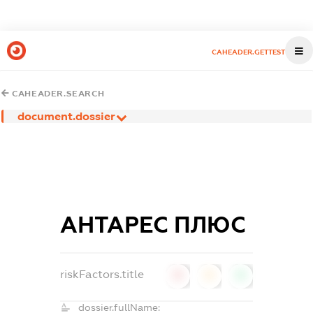
CAHEADER.GETTEST
CAHEADER.SEARCH
document.dossier
АНТАРЕС ПЛЮС
riskFactors.title
0
0
0
dossier.fullName: