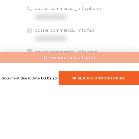
dossier.commercial_info.phone
XXXXXXXXXX
dossier.commercial_info.fax
XXXXXXXXXX
dossier.commercial_info.email
freemium.actualData
XXXXXXXXXX
dossier.commercial_info.website
document.dueToDate
08.02.23
SEARCH.ONMONITORING
XXXXXXXXXX
dossier.commercial_info.activity
XXXXXXXXXX
freemium.exampleText_1
freemium.exampleText_2