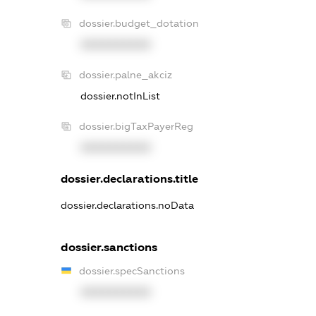
dossier.budget_dotation
XXXXXXXXXX
dossier.palne_akciz
dossier.notInList
dossier.bigTaxPayerReg
XXXXXXXXXX
dossier.declarations.title
dossier.declarations.noData
dossier.sanctions
dossier.specSanctions
XXXXXXXXXX