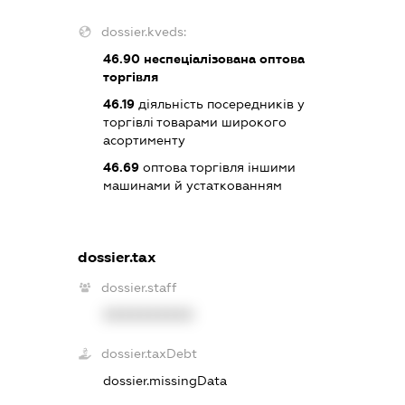
dossier.kveds:
46.90
неспеціалізована оптова
торгівля
46.19
діяльність посередників у
торгівлі товарами широкого
асортименту
46.69
оптова торгівля іншими
машинами й устаткованням
dossier.tax
dossier.staff
XXXXXXXXXX
dossier.taxDebt
dossier.missingData