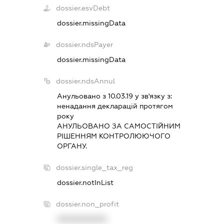
dossier.esvDebt
dossier.missingData
dossier.ndsPayer
dossier.missingData
dossier.ndsAnnul
Анульовано з 10.03.19 у зв'язку з:
ненадання декларацiй протягом
року
АНУЛЬОВАНО ЗА САМОСТIЙНИМ
РIШЕННЯМ КОНТРОЛЮЮЧОГО
ОРГАНУ.
dossier.single_tax_reg
dossier.notInList
dossier.non_profit
XXXXXXXXXX