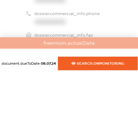
XXXXXXXXXX
dossier.commercial_info.phone
XXXXXXXXXX
dossier.commercial_info.fax
freemium.actualData
XXXXXXXXXX
dossier.commercial_info.email
document.dueToDate
08.07.24
SEARCH.ONMONITORING
XXXXXXXXXX
dossier.commercial_info.website
XXXXXXXXXX
dossier.commercial_info.activity
XXXXXXXXXX
freemium.exampleText_1