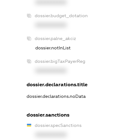
XXXXXXXXXX
dossier.budget_dotation
XXXXXXXXXX
dossier.palne_akciz
dossier.notInList
dossier.bigTaxPayerReg
XXXXXXXXXX
dossier.declarations.title
dossier.declarations.noData
dossier.sanctions
dossier.specSanctions
XXXXXXXXXX