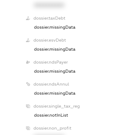
XXXXXXXXXX
dossier.taxDebt
dossier.missingData
dossier.esvDebt
dossier.missingData
dossier.ndsPayer
dossier.missingData
dossier.ndsAnnul
dossier.missingData
dossier.single_tax_reg
dossier.notInList
dossier.non_profit