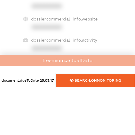
XXXXXXXXXX
dossier.commercial_info.website
XXXXXXXXXX
dossier.commercial_info.activity
XXXXXXXXXX
freemium.actualData
freemium.exampleText_1
freemium.exampleText_2
document.dueToDate
25.03.17
SEARCH.ONMONITORING
freemium.anonymousPerSearch2
FREEMIUM.DETAILS
FREEMIUM.REGISTER