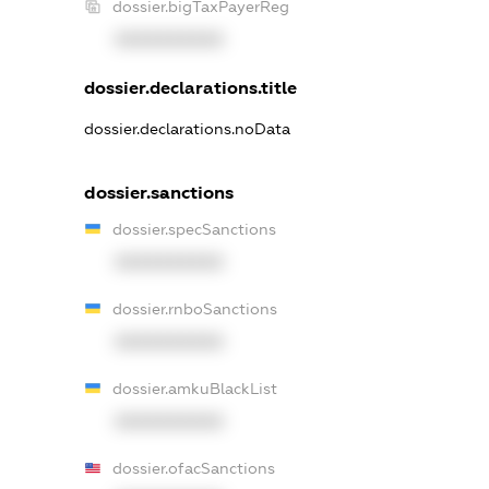
dossier.bigTaxPayerReg
XXXXXXXXXX
dossier.declarations.title
dossier.declarations.noData
dossier.sanctions
dossier.specSanctions
XXXXXXXXXX
dossier.rnboSanctions
XXXXXXXXXX
dossier.amkuBlackList
XXXXXXXXXX
dossier.ofacSanctions