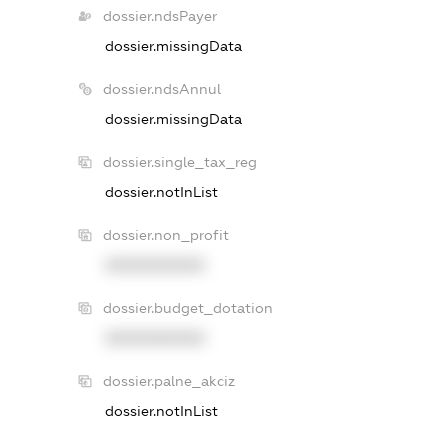
dossier.ndsPayer
dossier.missingData
dossier.ndsAnnul
dossier.missingData
dossier.single_tax_reg
dossier.notInList
dossier.non_profit
XXXXXXXXXX
dossier.budget_dotation
XXXXXXXXXX
dossier.palne_akciz
dossier.notInList