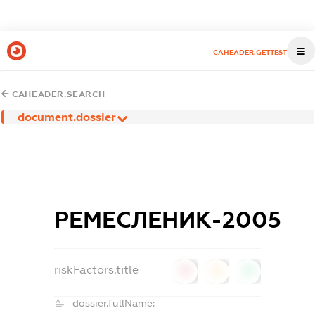
CAHEADER.GETTEST
CAHEADER.SEARCH
document.dossier
РЕМЕСЛЕНИК-2005
riskFactors.title
0
0
0
dossier.fullName: