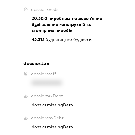
dossier.kveds:
20.30.0
виробництво дерев'яних
будівельних конструкцій та
столярних виробів
45.21.1
будівництво будівель
dossier.tax
dossier.staff
XXXXXXXXXX
dossier.taxDebt
dossier.missingData
dossier.esvDebt
dossier.missingData