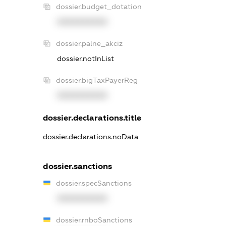
dossier.budget_dotation
XXXXXXXXXX
dossier.palne_akciz
dossier.notInList
dossier.bigTaxPayerReg
XXXXXXXXXX
dossier.declarations.title
dossier.declarations.noData
dossier.sanctions
dossier.specSanctions
XXXXXXXXXX
dossier.rnboSanctions