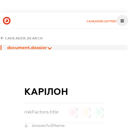
CAHEADER.GETTEST
CAHEADER.SEARCH
document.dossier
КАРІЛОН
riskFactors.title
0
0
0
dossier.fullName: