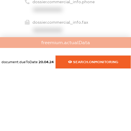
dossier.commercial_info.phone
XXXXXXXXXX
dossier.commercial_info.fax
XXXXXXXXXX
freemium.actualData
dossier.commercial_info.email
XXXXXXXXXX
document.dueToDate
20.04.24
SEARCH.ONMONITORING
dossier.commercial_info.website
XXXXXXXXXX
dossier.commercial_info.activity
XXXXXXXXXX
freemium.exampleText_1
freemium.exampleText_2
freemium.anonymousPerSearch2