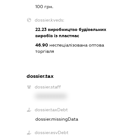
100 грн.
dossier.kveds:
22.23
виробництво будівельних
виробів із пластмас
46.90
неспеціалізована оптова
торгівля
dossier.tax
dossier.staff
XXXXXXXXXX
dossier.taxDebt
dossier.missingData
dossier.esvDebt