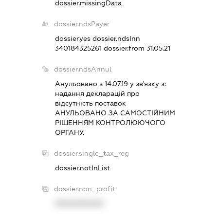
dossier.missingData
dossier.ndsPayer
dossier.yes
dossier.ndsInn
340184325261
dossier.from 31.05.21
dossier.ndsAnnul
Анульовано з 14.07.19 у зв'язку з:
надання декларацiй про
вiдсутнiсть поставок
АНУЛЬОВАНО ЗА САМОСТIЙНИМ
РIШЕННЯМ КОНТРОЛЮЮЧОГО
ОРГАНУ.
dossier.single_tax_reg
dossier.notInList
dossier.non_profit
XXXXXXXXXX