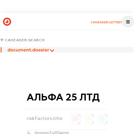
CAHEADER.GETTEST
CAHEADER.SEARCH
document.dossier
АЛЬФА 25 ЛТД
riskFactors.title
0
0
0
dossier.fullName: