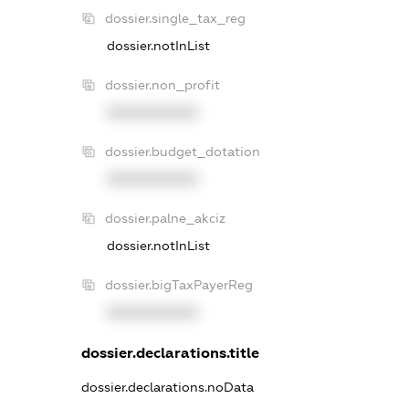
dossier.single_tax_reg
dossier.notInList
dossier.non_profit
XXXXXXXXXX
dossier.budget_dotation
XXXXXXXXXX
dossier.palne_akciz
dossier.notInList
dossier.bigTaxPayerReg
XXXXXXXXXX
dossier.declarations.title
dossier.declarations.noData