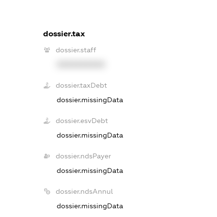
dossier.tax
dossier.staff
XXXXXXXXXX
dossier.taxDebt
dossier.missingData
dossier.esvDebt
dossier.missingData
dossier.ndsPayer
dossier.missingData
dossier.ndsAnnul
dossier.missingData