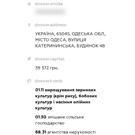
dossier.smida:
XXXXXXXXXX
dossier.address:
УКРАЇНА, 65045, ОДЕСЬКА ОБЛ.,
МІСТО ОДЕСА, ВУЛИЦЯ
КАТЕРИНИНСЬКА, БУДИНОК 48
dossier.capital:
39 372 грн.
dossier.kveds:
01.11
вирощування зернових
культур (крім рису), бобових
культур і насіння олійних
культур
01.50
змішане сільське
господарство
68.31
агентства нерухомості