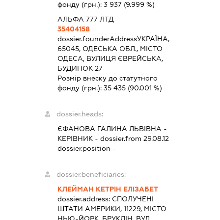
фонду (грн.):
3 937
(9.999 %)
АЛЬФА 777 ЛТД
35404158
dossier.founderAddress
УКРАЇНА,
65045, ОДЕСЬКА ОБЛ., МІСТО
ОДЕСА, ВУЛИЦЯ ЄВРЕЙСЬКА,
БУДИНОК 27
Розмір внеску до статутного
фонду (грн.):
35 435
(90.001 %)
dossier.heads:
ЄФАНОВА ГАЛИНА ЛЬВІВНА
-
КЕРІВНИК
- dossier.from 29.08.12
dossier.position -
dossier.beneficiaries:
КЛЕЙМАН КЕТРІН ЕЛІЗАБЕТ
dossier.address:
СПОЛУЧЕНІ
ШТАТИ АМЕРИКИ, 11229, МІСТО
НЬЮ-ЙОРК, БРУКЛІН, ВУЛ.