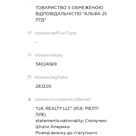
ТОВАРИСТВО З ОБМЕЖЕНОЮ
ВІДПОВІДАЛЬНІСТЮ "АЛЬФА 25
ЛТД"
dossier.opfSubType:
-
dossier.edrpo:
34024569
dossier.regDate:
28.12.05
dossier.foundersAndBenef:
"U.К. REALTY LLC" (Ю.К. РІЕЛТІ
ЛЛК)
statements.nationality:
Сполучені
Штати Америки
Розмір внеску до статутного