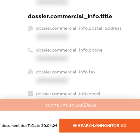
XXXXXXXXXX
dossier.commercial_info.title
dossier.commercial_info.postal_address
XXXXXXXXXX
dossier.commercial_info.phone
XXXXXXXXXX
dossier.commercial_info.fax
XXXXXXXXXX
dossier.commercial_info.email
XXXXXXXXXX
freemium.actualData
dossier.commercial_info.website
XXXXXXXXXX
document.dueToDate
20.04.24
SEARCH.ONMONITORING
dossier.commercial_info.activity