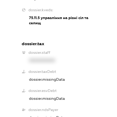
dossier.kveds:
75.11.5
управління на рівні сіл та
селищ
dossier.tax
dossier.staff
XXXXXXXXXX
dossier.taxDebt
dossier.missingData
dossier.esvDebt
dossier.missingData
dossier.ndsPayer