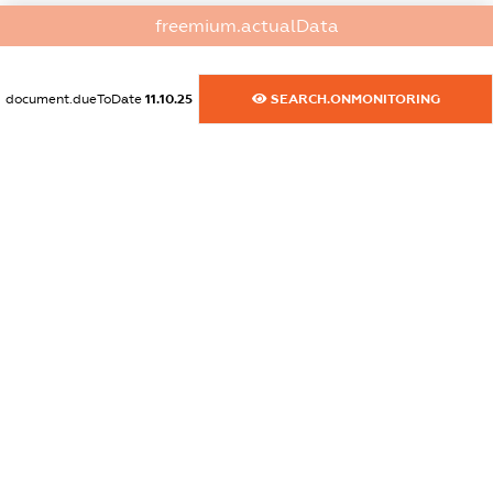
dossier.commercial_info.website
freemium.actualData
XXXXXXXXXX
dossier.commercial_info.activity
document.dueToDate
11.10.25
SEARCH.ONMONITORING
XXXXXXXXXX
freemium.exampleText_1
freemium.exampleText_2
freemium.anonymousPerSearch2
FREEMIUM.DETAILS
FREEMIUM.REGISTER