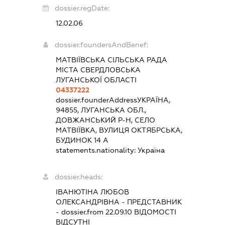
dossier.regDate:
12.02.06
dossier.foundersAndBenef:
МАТВІЇВСЬКА СІЛЬСЬКА РАДА
МІСТА СВЕРДЛОВСЬКА
ЛУГАНСЬКОЇ ОБЛАСТІ
04337222
dossier.founderAddress
УКРАЇНА,
94855, ЛУГАНСЬКА ОБЛ.,
ДОВЖАНСЬКИЙ Р-Н, СЕЛО
МАТВІЇВКА, ВУЛИЦЯ ОКТЯБРСЬКА,
БУДИНОК 14 А
statements.nationality:
Україна
dossier.heads:
ІВАНЮТІНА ЛЮБОВ
ОЛЕКСАНДРІВНА
-
ПРЕДСТАВНИК
- dossier.from 22.09.10
ВІДОМОСТІ
ВІДСУТНІ