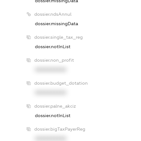
dossier.missingData
dossier.ndsAnnul
dossier.missingData
dossier.single_tax_reg
dossier.notInList
dossier.non_profit
XXXXXXXXXX
dossier.budget_dotation
XXXXXXXXXX
dossier.palne_akciz
dossier.notInList
dossier.bigTaxPayerReg
XXXXXXXXXX