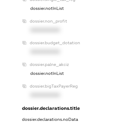
dossier.notInList
dossier.non_profit
XXXXXXXXXX
dossier.budget_dotation
XXXXXXXXXX
dossier.palne_akciz
dossier.notInList
dossier.bigTaxPayerReg
XXXXXXXXXX
dossier.declarations.title
dossier.declarations.noData