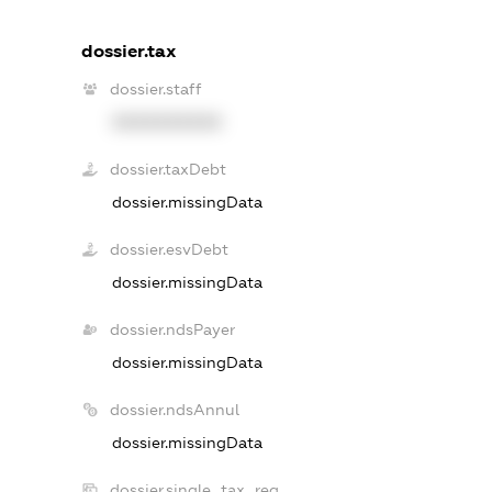
dossier.tax
dossier.staff
XXXXXXXXXX
dossier.taxDebt
dossier.missingData
dossier.esvDebt
dossier.missingData
dossier.ndsPayer
dossier.missingData
dossier.ndsAnnul
dossier.missingData
dossier.single_tax_reg