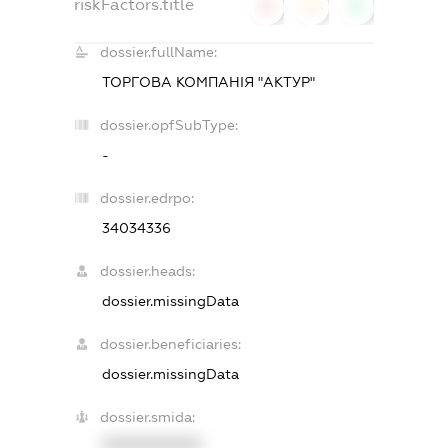
riskFactors.title
0
0
0
dossier.fullName:
ТОРГОВА КОМПАНІЯ "АКТУР"
dossier.opfSubType:
-
dossier.edrpo:
34034336
dossier.heads:
dossier.missingData
dossier.beneficiaries:
dossier.missingData
dossier.smida:
XXXXXXXXXX