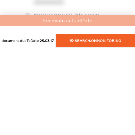
XXXXXXXXXX
dossier.commercial_info.website
freemium.actualData
XXXXXXXXXX
dossier.commercial_info.activity
document.dueToDate
25.03.17
SEARCH.ONMONITORING
XXXXXXXXXX
freemium.exampleText_1
freemium.exampleText_2
freemium.anonymousPerSearch2
FREEMIUM.DETAILS
FREEMIUM.REGISTER