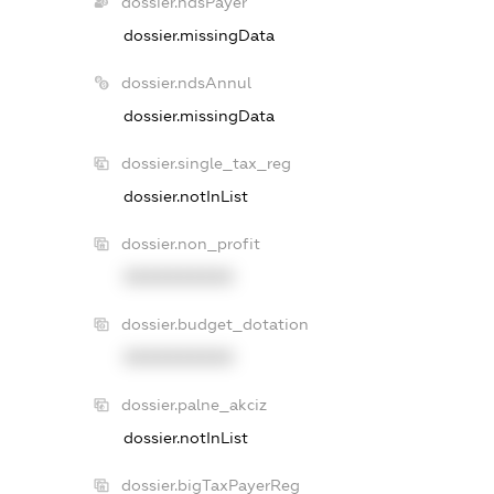
dossier.ndsPayer
dossier.missingData
dossier.ndsAnnul
dossier.missingData
dossier.single_tax_reg
dossier.notInList
dossier.non_profit
XXXXXXXXXX
dossier.budget_dotation
XXXXXXXXXX
dossier.palne_akciz
dossier.notInList
dossier.bigTaxPayerReg