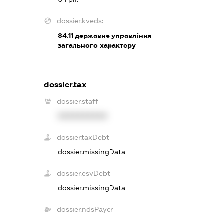
dossier.kveds:
84.11
державне управління
загального характеру
dossier.tax
dossier.staff
XXXXXXXXXX
dossier.taxDebt
dossier.missingData
dossier.esvDebt
dossier.missingData
dossier.ndsPayer