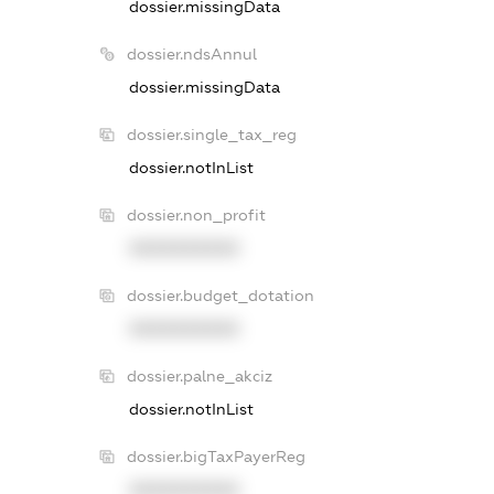
dossier.missingData
dossier.ndsAnnul
dossier.missingData
dossier.single_tax_reg
dossier.notInList
dossier.non_profit
XXXXXXXXXX
dossier.budget_dotation
XXXXXXXXXX
dossier.palne_akciz
dossier.notInList
dossier.bigTaxPayerReg
XXXXXXXXXX