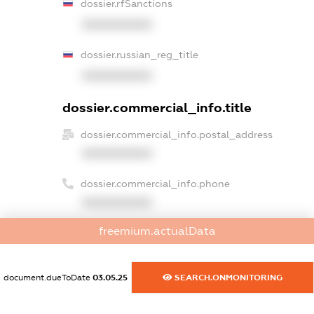
dossier.rfSanctions
XXXXXXXXXX
dossier.russian_reg_title
XXXXXXXXXX
dossier.commercial_info.title
dossier.commercial_info.postal_address
XXXXXXXXXX
dossier.commercial_info.phone
XXXXXXXXXX
freemium.actualData
dossier.commercial_info.fax
XXXXXXXXXX
document.dueToDate
03.05.25
SEARCH.ONMONITORING
dossier.commercial_info.email
XXXXXXXXXX