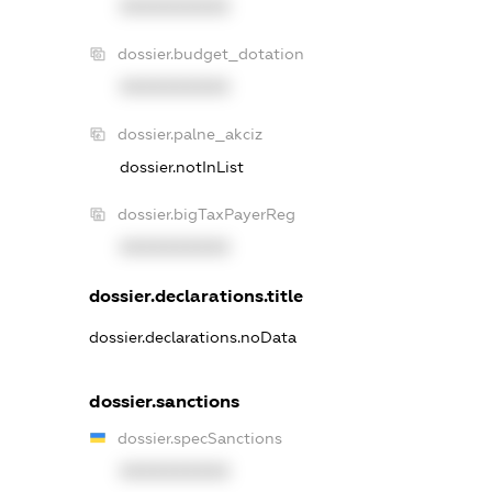
XXXXXXXXXX
dossier.budget_dotation
XXXXXXXXXX
dossier.palne_akciz
dossier.notInList
dossier.bigTaxPayerReg
XXXXXXXXXX
dossier.declarations.title
dossier.declarations.noData
dossier.sanctions
dossier.specSanctions
XXXXXXXXXX