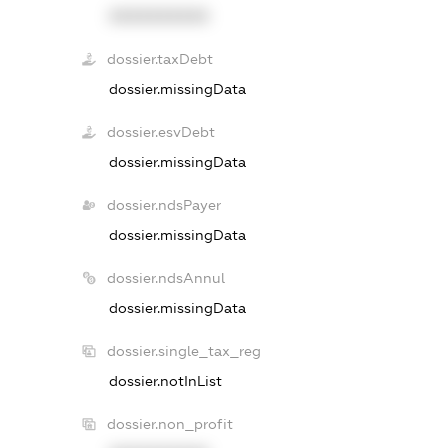
XXXXXXXXXX
dossier.taxDebt
dossier.missingData
dossier.esvDebt
dossier.missingData
dossier.ndsPayer
dossier.missingData
dossier.ndsAnnul
dossier.missingData
dossier.single_tax_reg
dossier.notInList
dossier.non_profit