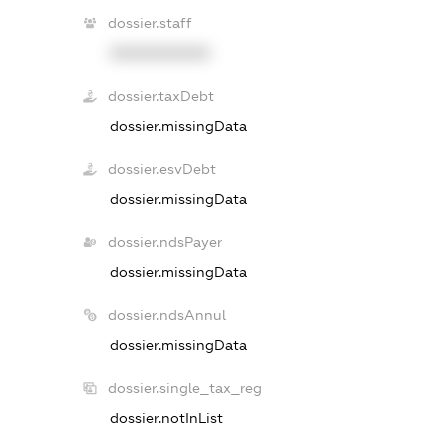
dossier.staff
XXXXXXXXXX
dossier.taxDebt
dossier.missingData
dossier.esvDebt
dossier.missingData
dossier.ndsPayer
dossier.missingData
dossier.ndsAnnul
dossier.missingData
dossier.single_tax_reg
dossier.notInList