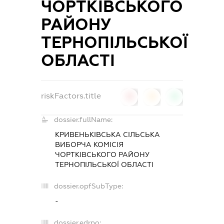
ЧОРТКІВСЬКОГО
РАЙОНУ
ТЕРНОПІЛЬСЬКОЇ
ОБЛАСТІ
riskFactors.title
0
0
0
dossier.fullName:
КРИВЕНЬКІВСЬКА СІЛЬСЬКА
ВИБОРЧА КОМІСІЯ
ЧОРТКІВСЬКОГО РАЙОНУ
ТЕРНОПІЛЬСЬКОЇ ОБЛАСТІ
dossier.opfSubType:
-
dossier.edrpo: