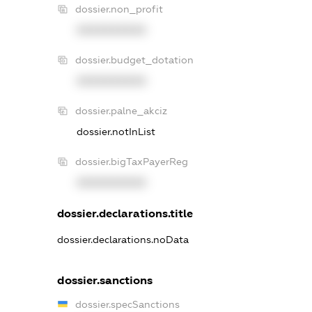
dossier.non_profit
XXXXXXXXXX
dossier.budget_dotation
XXXXXXXXXX
dossier.palne_akciz
dossier.notInList
dossier.bigTaxPayerReg
XXXXXXXXXX
dossier.declarations.title
dossier.declarations.noData
dossier.sanctions
dossier.specSanctions