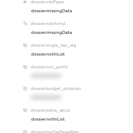
dossier.ndsPayer
dossier.missingData
dossier.ndsAnnul
dossier.missingData
dossier.single_tax_reg
dossier.notInList
dossier.non_profit
XXXXXXXXXX
dossier.budget_dotation
XXXXXXXXXX
dossier.palne_akciz
dossier.notInList
dossier.bigTaxPayerReg