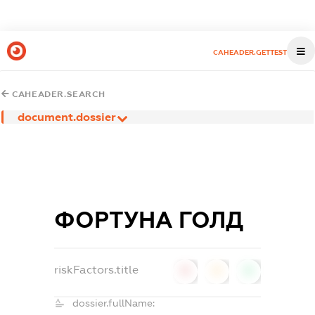
CAHEADER.GETTEST
CAHEADER.SEARCH
document.dossier
ФОРТУНА ГОЛД
riskFactors.title
0
0
0
dossier.fullName: