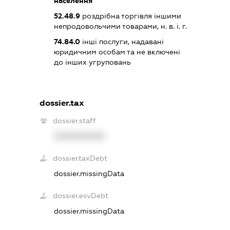
населення
52.48.9
роздрібна торгівля іншими
непродовольчими товарами, н. в. і. г.
74.84.0
інші послуги, надавані
юридичним особам та не включені
до інших угруповань
dossier.tax
dossier.staff
XXXXXXXXXX
dossier.taxDebt
dossier.missingData
dossier.esvDebt
dossier.missingData