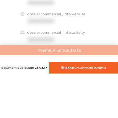
XXXXXXXXXX
dossier.commercial_info.website
XXXXXXXXXX
dossier.commercial_info.activity
XXXXXXXXXX
freemium.actualData
freemium.exampleText_1
freemium.exampleText_2
document.dueToDate
25.03.17
SEARCH.ONMONITORING
freemium.anonymousPerSearch2
FREEMIUM.DETAILS
FREEMIUM.REGISTER