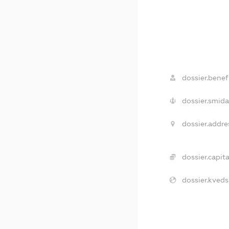
dossier.benefi
dossier.smida
dossier.addre
dossier.capita
dossier.kveds