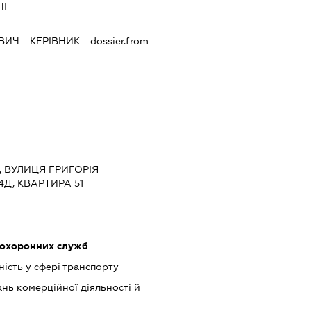
НІ
ОВИЧ
-
КЕРІВНИК
- dossier.from
В, ВУЛИЦЯ ГРИГОРІЯ
Д, КВАРТИРА 51
 охоронних служб
ість у сфері транспорту
нь комерційної діяльності й