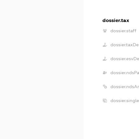
dossier.tax
dossier.staff
dossier.taxDe
dossier.esvD
dossier.ndsP
dossier.ndsA
dossier.singl