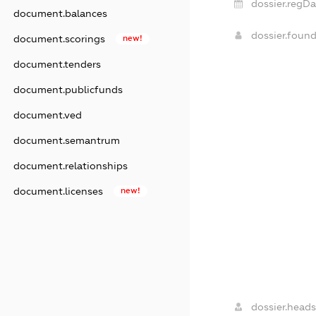
dossier.regDa
document.balances
dossier.foun
document.scorings
new!
document.tenders
document.publicfunds
document.ved
document.semantrum
document.relationships
document.licenses
new!
dossier.heads