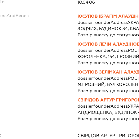
te:
10.04.06
dersAndBenef:
ЮСУПОВ ІБРАГІМ АЛАУДІ
dossier.founderAddress
УКРА
ЗОДЧИХ, БУДИНОК 34, КВА
Розмір внеску до статутног
ЮСУПОВ ЛЕЧИ АЛАУДІНО
dossier.founderAddress
РОСІ
КОРОЛЕНКА, 154, ГРОЗНИ
Розмір внеску до статутног
ЮСУПОВ ЗЕЛІМХАН АЛАУ
dossier.founderAddress
РОСІ
М.ГРОЗНИЙ, ВУЛ.КОРОЛЕНК
Розмір внеску до статутног
СВІРІДОВ АРТУР ГРИГОР
dossier.founderAddress
УКРА
АНДРЮЩЕНКА, БУДИНОК 4
Розмір внеску до статутног
:
СВІРІДОВ АРТУР ГРИГОР