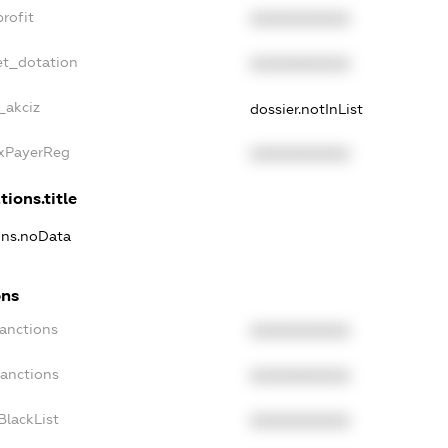
rofit
XXXXXXXXXX
et_dotation
XXXXXXXXXX
_akciz
dossier.notInList
axPayerReg
XXXXXXXXXX
tions.title
ions.noData
ons
Sanctions
XXXXXXXXXX
Sanctions
XXXXXXXXXX
BlackList
XXXXXXXXXX