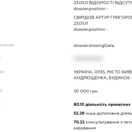
23.05.11
ВІДОМОСТІ ВІДСУТ
dossier.position -
СВІРІДОВ АРТУР ГРИГОР
23.05.11
dossier.position -
ciaries:
dossier.missingData
:
XXXXXXXXXX
ss:
УКРАЇНА, 01135, МІСТО КИЇ
АНДРЮЩЕНКА, БУДИНОК 4
l:
50 000 грн.
:
80.10
діяльність приватних
52.29
інша допоміжна діяльн
70.22
консультування з пита
керування