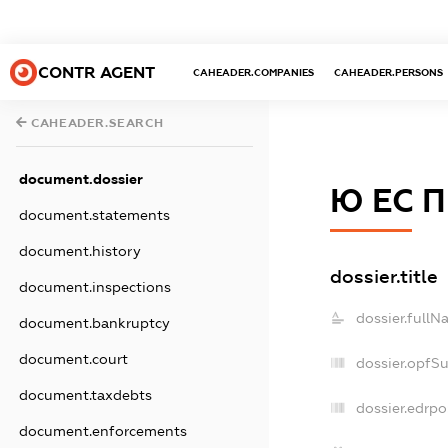
CONTR AGENT
CAHEADER.COMPANIES
CAHEADER.PERSONS
CAHEADER.SEARCH
document.dossier
Ю ЕС П
document.statements
document.history
dossier.title
document.inspections
dossier.fullN
document.bankruptcy
document.court
dossier.opfS
document.taxdebts
dossier.edrpo
document.enforcements