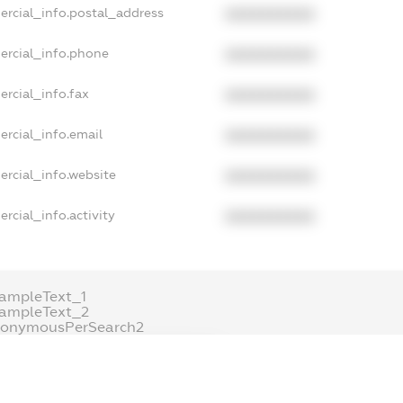
ercial_info.postal_address
XXXXXXXXXX
ercial_info.phone
XXXXXXXXXX
rcial_info.fax
XXXXXXXXXX
ercial_info.email
XXXXXXXXXX
ercial_info.website
XXXXXXXXXX
rcial_info.activity
XXXXXXXXXX
ampleText_1
xampleText_2
nonymousPerSearch2
DETAILS
FREEMIUM.REGISTER