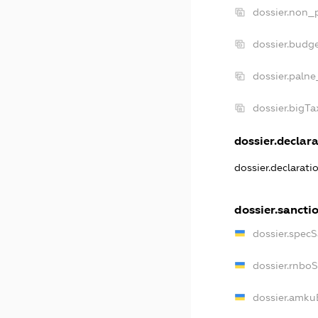
dossier.non_p
dossier.budg
dossier.palne
dossier.bigT
dossier.declara
dossier.declarat
dossier.sancti
dossier.spec
dossier.rnbo
dossier.amku