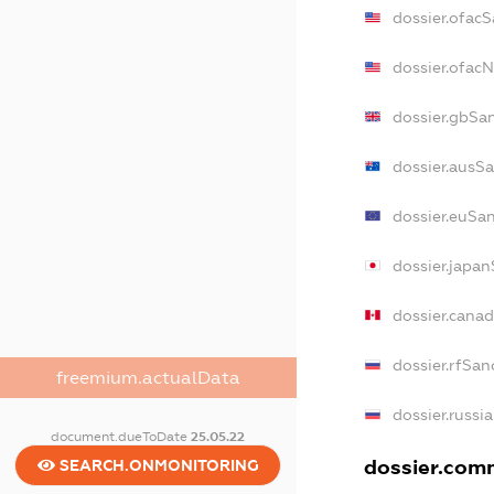
dossier.ofac
dossier.ofac
dossier.gbSa
dossier.ausS
dossier.euSa
dossier.japa
dossier.cana
dossier.rfSan
freemium.actualData
dossier.russi
document.dueToDate
25.05.22
dossier.comm
SEARCH.ONMONITORING