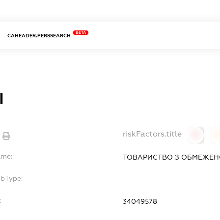
BETA
CAHEADER.PERSSEARCH
І
riskFactors.title
0
ame:
ТОВАРИСТВО З ОБМЕЖЕНО
ubType:
-
:
34049578