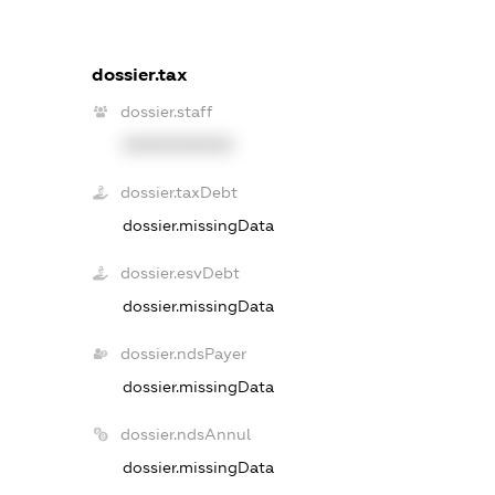
dossier.tax
dossier.staff
XXXXXXXXXX
dossier.taxDebt
dossier.missingData
dossier.esvDebt
dossier.missingData
dossier.ndsPayer
dossier.missingData
dossier.ndsAnnul
dossier.missingData