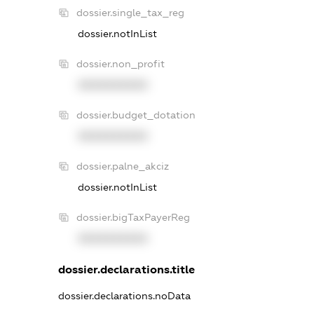
dossier.single_tax_reg
dossier.notInList
dossier.non_profit
XXXXXXXXXX
dossier.budget_dotation
XXXXXXXXXX
dossier.palne_akciz
dossier.notInList
dossier.bigTaxPayerReg
XXXXXXXXXX
dossier.declarations.title
dossier.declarations.noData