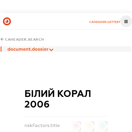
CAHEADER.GETTEST
CAHEADER.SEARCH
document.dossier
БІЛИЙ КОРАЛ
2006
riskFactors.title
0
0
0