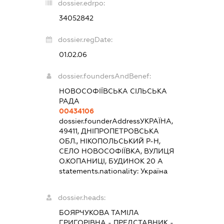
dossier.edrpo:
34052842
dossier.regDate:
01.02.06
dossier.foundersAndBenef:
НОВОСОФІЇВСЬКА СІЛЬСЬКА
РАДА
00434106
dossier.founderAddress
УКРАЇНА,
49411, ДНІПРОПЕТРОВСЬКА
ОБЛ., НІКОПОЛЬСЬКИЙ Р-Н,
СЕЛО НОВОСОФІЇВКА, ВУЛИЦЯ
О.КОПАНИЦІ, БУДИНОК 20 А
statements.nationality:
Україна
dossier.heads:
БОЯРЧУКОВА ТАМІЛА
ГРИГОРІВНА
-
ПРЕДСТАВНИК
-