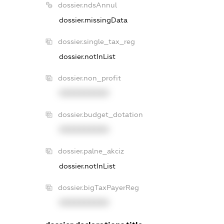
dossier.ndsAnnul
dossier.missingData
dossier.single_tax_reg
dossier.notInList
dossier.non_profit
XXXXXXXXXX
dossier.budget_dotation
XXXXXXXXXX
dossier.palne_akciz
dossier.notInList
dossier.bigTaxPayerReg
XXXXXXXXXX