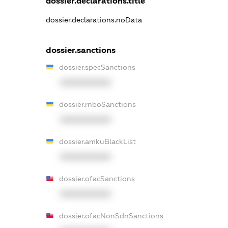
dossier.declarations.title
dossier.declarations.noData
dossier.sanctions
dossier.specSanctions
XXXXXXXXXX
dossier.rnboSanctions
XXXXXXXXXX
dossier.amkuBlackList
XXXXXXXXXX
dossier.ofacSanctions
XXXXXXXXXX
dossier.ofacNonSdnSanctions