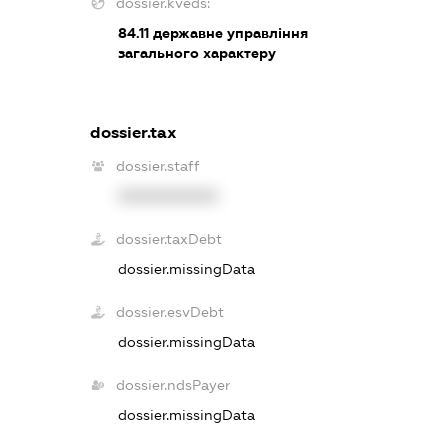
dossier.kveds:
84.11
державне управління
загального характеру
dossier.tax
dossier.staff
XXXXXXXXXX
dossier.taxDebt
dossier.missingData
dossier.esvDebt
dossier.missingData
dossier.ndsPayer
dossier.missingData