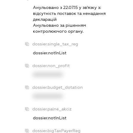
Анульовано з 22.07.15 у зв'язку з:
вiдсутнiсть поставок та ненадання
декларацiй
Анульовано за рiшенням
контролюючого органу.
dossier.single_tax_reg
dossier.notInList
dossier.non_profit
XXXXXXXXXX
dossier.budget_dotation
XXXXXXXXXX
dossier.palne_akciz
dossier.notInList
dossier.bigTaxPayerReg