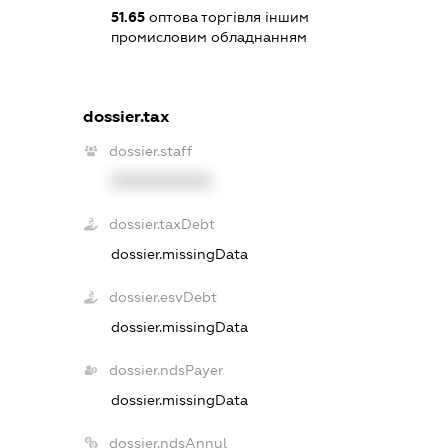
51.65
оптова торгівля іншим
промисловим обладнанням
dossier.tax
dossier.staff
XXXXXXXXXX
dossier.taxDebt
dossier.missingData
dossier.esvDebt
dossier.missingData
dossier.ndsPayer
dossier.missingData
dossier.ndsAnnul