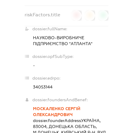
riskFactors.title
0
0
0
dossier.fullName:
НАУКОВО-ВИРОБНИЧЕ
ПІДПРИЄМСТВО "АТЛАНТА"
dossier.opfSubType:
-
dossier.edrpo:
34053144
dossier.foundersAndBenef:
МОСКАЛЕНКО СЕРГІЙ
ОЛЕКСАНДРОВИЧ
dossier.founderAddress
УКРАЇНА,
83004, ДОНЕЦЬКА ОБЛАСТЬ,
М.ДОНЕЦЬК, КИЇВСЬКИЙ Р-Н, ВУЛ.