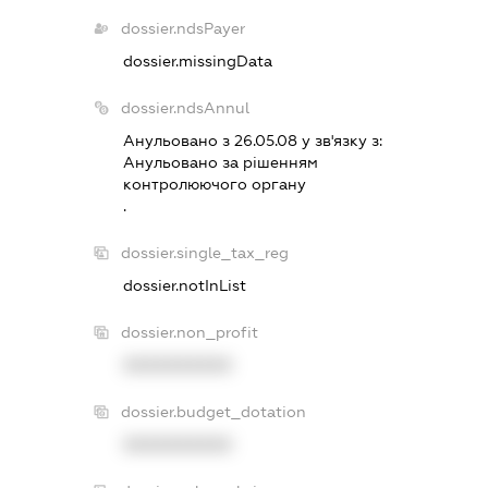
dossier.ndsPayer
dossier.missingData
dossier.ndsAnnul
Анульовано з 26.05.08 у зв'язку з:
Анульовано за рiшенням
контролюючого органу
.
dossier.single_tax_reg
dossier.notInList
dossier.non_profit
XXXXXXXXXX
dossier.budget_dotation
XXXXXXXXXX