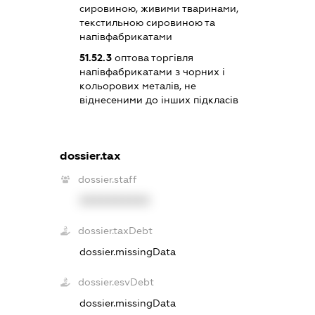
сировиною, живими тваринами,
текстильною сировиною та
напівфабрикатами
51.52.3
оптова торгівля
напівфабрикатами з чорних і
кольорових металів, не
віднесеними до інших підкласів
dossier.tax
dossier.staff
XXXXXXXXXX
dossier.taxDebt
dossier.missingData
dossier.esvDebt
dossier.missingData