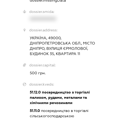
dossier.missingData
dossier.smida:
XXXXXXXXXX
dossier.address:
УКРАЇНА, 49000,
ДНІПРОПЕТРОВСЬКА ОБЛ., МІСТО
ДНІПРО, ВУЛИЦЯ ЄРМОЛОВОЇ,
БУДИНОК 35, КВАРТИРА 11
dossier.capital:
500 грн.
dossier.kveds:
51.12.0
посередництво в торгівлі
паливом, рудами, металами та
хімічними речовинами
51.11.0
посередництво в торгівлі
сільськогосподарською