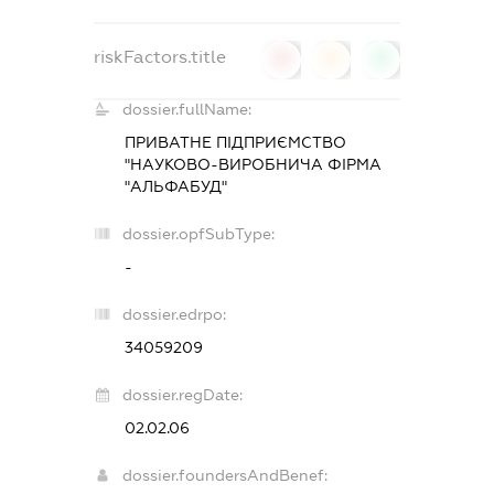
riskFactors.title
0
0
0
dossier.fullName:
ПРИВАТНЕ ПІДПРИЄМСТВО
"НАУКОВО-ВИРОБНИЧА ФІРМА
"АЛЬФАБУД"
dossier.opfSubType:
-
dossier.edrpo:
34059209
dossier.regDate:
02.02.06
dossier.foundersAndBenef: