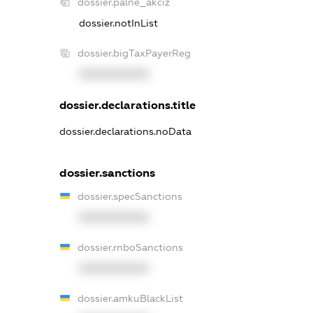
dossier.palne_akciz
dossier.notInList
dossier.bigTaxPayerReg
XXXXXXXXXX
dossier.declarations.title
dossier.declarations.noData
dossier.sanctions
dossier.specSanctions
XXXXXXXXXX
dossier.rnboSanctions
XXXXXXXXXX
dossier.amkuBlackList