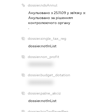
dossier.ndsAnnul
Анульовано з 25.11.09 у зв'язку з:
Анульовано за рiшенням
контролюючого органу
.
dossier.single_tax_reg
dossier.notInList
dossier.non_profit
XXXXXXXXXX
dossier.budget_dotation
XXXXXXXXXX
dossier.palne_akciz
dossier.notInList
dossier.bigTaxPayerReg