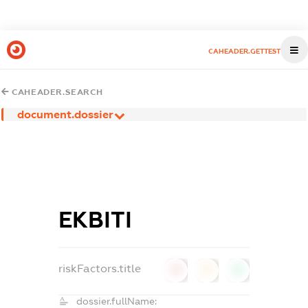
CAHEADER.GETTEST
CAHEADER.SEARCH
document.dossier
ЕКВІТІ
riskFactors.title
0
0
0
dossier.fullName: