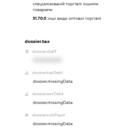
спеціалізованій торгівлі іншими
товарами
51.70.0
інші види оптової торгівлі
dossier.tax
dossier.staff
XXXXXXXXXX
dossier.taxDebt
dossier.missingData
dossier.esvDebt
dossier.missingData
dossier.ndsPayer
dossier.missingData