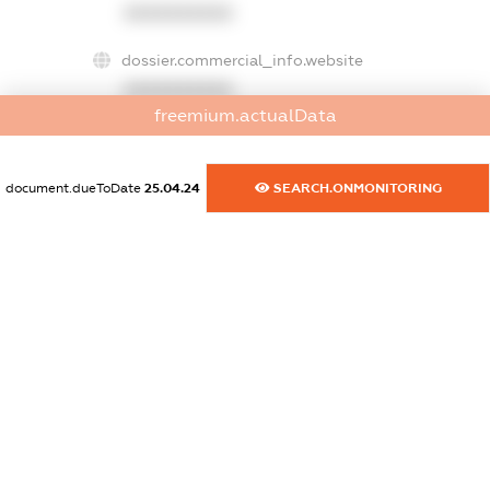
XXXXXXXXXX
dossier.commercial_info.website
XXXXXXXXXX
freemium.actualData
dossier.commercial_info.activity
XXXXXXXXXX
document.dueToDate
25.04.24
SEARCH.ONMONITORING
freemium.exampleText_1
freemium.exampleText_2
freemium.anonymousPerSearch2
FREEMIUM.DETAILS
FREEMIUM.REGISTER