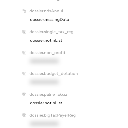
dossier.ndsAnnul
dossier.missingData
dossier.single_tax_reg
dossier.notInList
dossier.non_profit
XXXXXXXXXX
dossier.budget_dotation
XXXXXXXXXX
dossier.palne_akciz
dossier.notInList
dossier.bigTaxPayerReg
XXXXXXXXXX