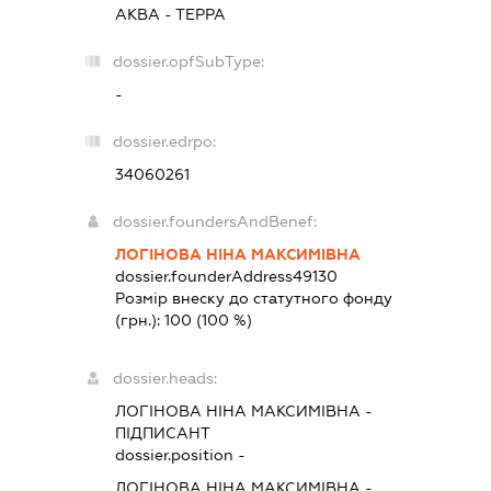
АКВА - ТЕРРА
dossier.opfSubType:
-
dossier.edrpo:
34060261
dossier.foundersAndBenef:
ЛОГІНОВА НІНА МАКСИМІВНА
dossier.founderAddress
49130
Розмір внеску до статутного фонду
(грн.):
100
(100 %)
dossier.heads:
ЛОГІНОВА НІНА МАКСИМІВНА
-
ПІДПИСАНТ
dossier.position -
ЛОГІНОВА НІНА МАКСИМІВНА
-