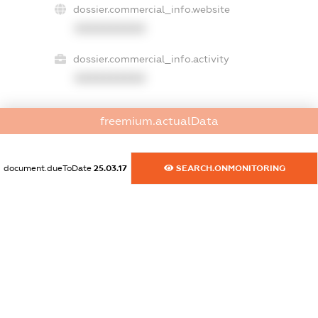
dossier.commercial_info.website
XXXXXXXXXX
dossier.commercial_info.activity
XXXXXXXXXX
freemium.actualData
freemium.exampleText_1
freemium.exampleText_2
freemium.anonymousPerSearch2
document.dueToDate
25.03.17
SEARCH.ONMONITORING
FREEMIUM.DETAILS
FREEMIUM.REGISTER