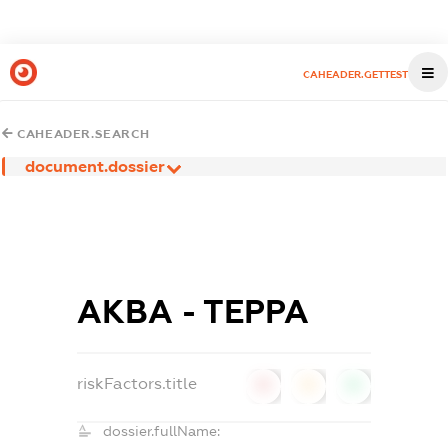
CAHEADER.GETTEST
CAHEADER.SEARCH
document.dossier
АКВА - ТЕРРА
riskFactors.title
0
0
0
dossier.fullName: