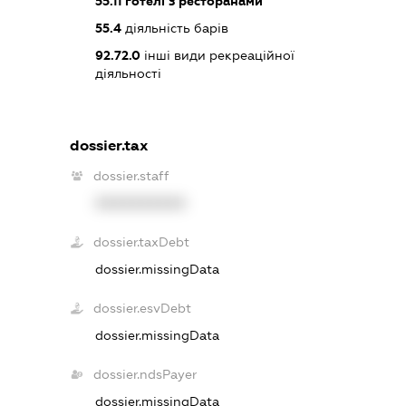
55.11
готелі з ресторанами
55.4
діяльність барів
92.72.0
інші види рекреаційної
діяльності
dossier.tax
dossier.staff
XXXXXXXXXX
dossier.taxDebt
dossier.missingData
dossier.esvDebt
dossier.missingData
dossier.ndsPayer
dossier.missingData