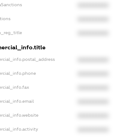
aSanctions
XXXXXXXXXX
tions
XXXXXXXXXX
n_reg_title
XXXXXXXXXX
rcial_info.title
rcial_info.postal_address
XXXXXXXXXX
rcial_info.phone
XXXXXXXXXX
rcial_info.fax
XXXXXXXXXX
rcial_info.email
XXXXXXXXXX
rcial_info.website
XXXXXXXXXX
cial_info.activity
XXXXXXXXXX