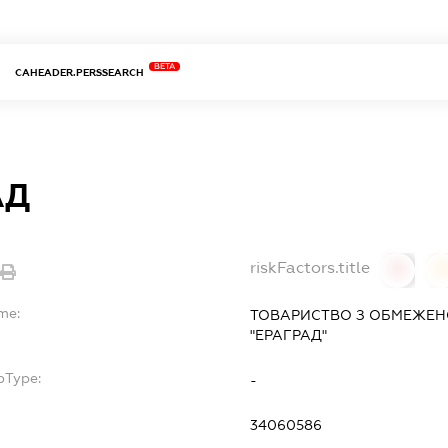
BETA
CAHEADER.PERSSEARCH
АД
riskFactors.title
0
me:
ТОВАРИСТВО З ОБМЕЖЕН
"ЕРАГРАД"
bType:
-
34060586