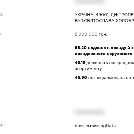
XXXXXXXXXX
s:
УКРАЇНА, 49001, ДНІПРОП
ВУЛ.СВЯТОСЛАВА ХОРОБРО
:
5 000 000 грн.
68.20
надання в оренду й е
орендованого нерухомого
46.19
діяльність посередник
асортименту
46.90
неспеціалізована опт
XXXXXXXXXX
bt
dossier.missingData