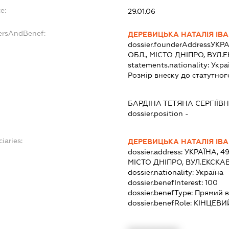
e:
29.01.06
ersAndBenef:
ДЕРЕВИЦЬКА НАТАЛІЯ ІВ
dossier.founderAddress
УКРА
ОБЛ., МІСТО ДНІПРО, ВУЛ
statements.nationality:
Укра
Розмір внеску до статутног
БАРДІНА ТЕТЯНА СЕРГІЇВ
dossier.position -
iaries:
ДЕРЕВИЦЬКА НАТАЛІЯ ІВ
dossier.address:
УКРАЇНА, 4
МІСТО ДНІПРО, ВУЛ.ЕКСКА
dossier.nationality:
Україна
dossier.benefInterest:
100
dossier.benefType:
Прямий в
dossier.benefRole:
КІНЦЕВИ