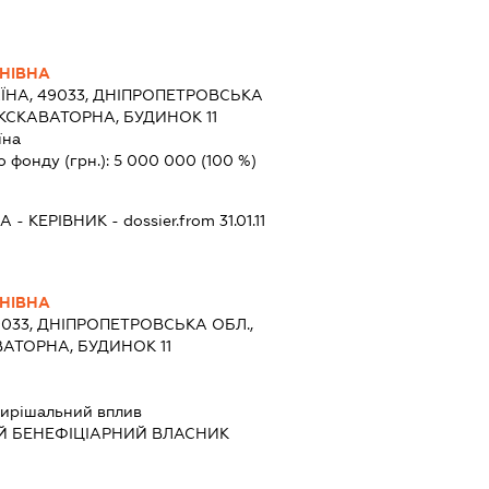
АНІВНА
ЇНА, 49033, ДНІПРОПЕТРОВСЬКА
.ЕКСКАВАТОРНА, БУДИНОК 11
їна
о фонду (грн.):
5 000 000
(100 %)
НА
-
КЕРІВНИК
- dossier.from 31.01.11
АНІВНА
9033, ДНІПРОПЕТРОВСЬКА ОБЛ.,
ВАТОРНА, БУДИНОК 11
ирішальний вплив
Й БЕНЕФІЦІАРНИЙ ВЛАСНИК