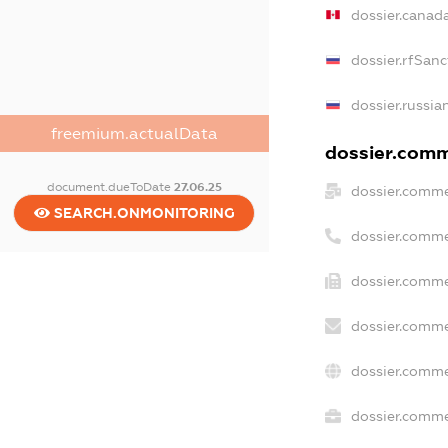
dossier.canad
dossier.rfSanc
dossier.russia
freemium.actualData
dossier.comme
document.dueToDate
27.06.25
dossier.comme
SEARCH.ONMONITORING
dossier.comme
dossier.comme
dossier.comme
dossier.comme
dossier.commer