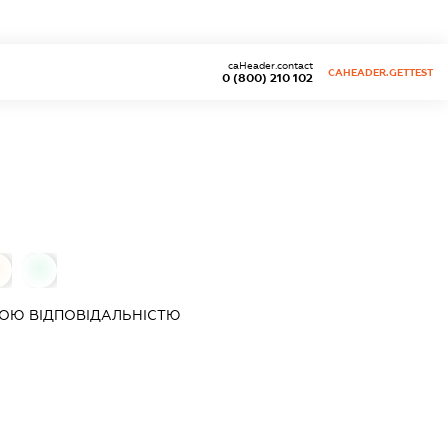
caHeader.contact
CAHEADER.GETTEST
0 (800) 210 102
0
0
ОЮ ВІДПОВІДАЛЬНІСТЮ