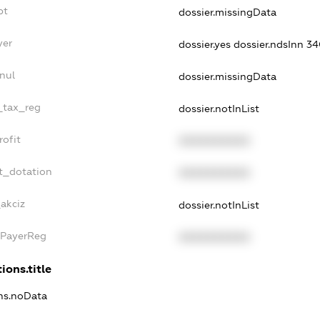
bt
dossier.missingData
yer
dossier.yes
dossier.ndsInn 
nul
dossier.missingData
e_tax_reg
dossier.notInList
rofit
XXXXXXXXXX
t_dotation
XXXXXXXXXX
_akciz
dossier.notInList
xPayerReg
XXXXXXXXXX
ions.title
ons.noData