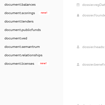
document.balances
dossier.regDat
document.scorings
new!
dossier.found
document.tenders
document.publicfunds
document.ved
document.semantrum
dossier.heads:
document.relationships
document.licenses
new!
dossier.benefic