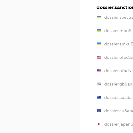
dossier.sanctio
dossier.specS
dossier.rnboS
dossier.amkuB
dossier.ofacS
dossier.ofac
dossier.gbSan
dossier.ausSa
dossier.euSan
dossier.japan