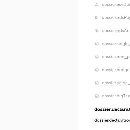
dossier.esvDe
dossier.ndsPa
dossier.ndsAn
dossier.singl
dossier.non_p
dossier.budge
dossier.palne
dossier.bigTa
dossier.declarat
dossier.declarati