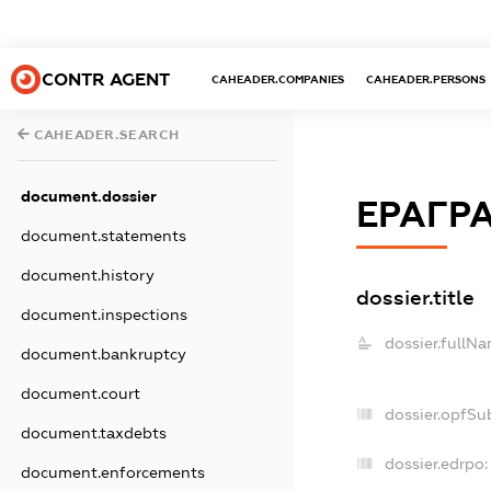
CONTR AGENT
CAHEADER.COMPANIES
CAHEADER.PERSONS
CAHEADER.SEARCH
document.dossier
ЕРАГР
document.statements
document.history
dossier.title
document.inspections
dossier.fullNa
document.bankruptcy
document.court
dossier.opfSu
document.taxdebts
dossier.edrpo:
document.enforcements