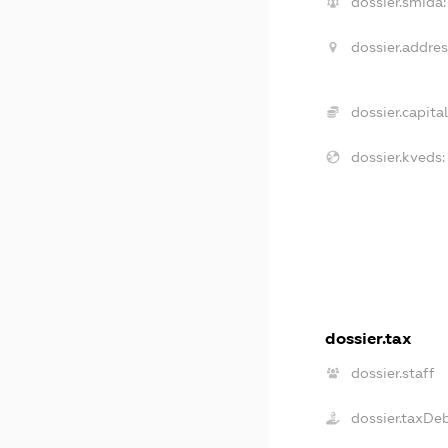
dossier.smida:
dossier.addres
dossier.capital
dossier.kveds:
dossier.tax
dossier.staff
dossier.taxDe