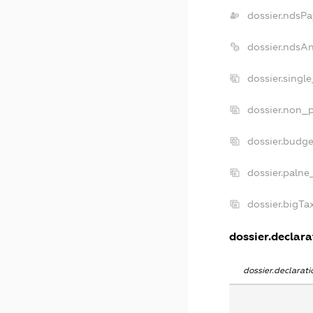
dossier.ndsPa
dossier.ndsA
dossier.singl
dossier.non_p
dossier.budg
dossier.palne
dossier.bigT
dossier.declarat
dossier.declara