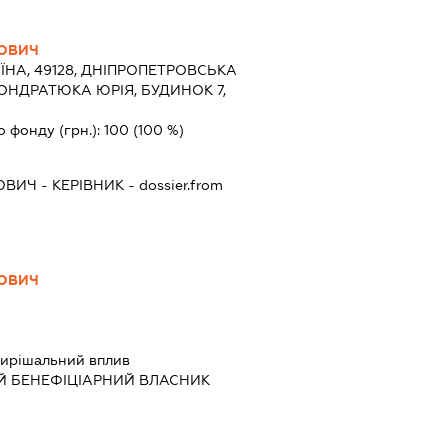
ОВИЧ
ЇНА, 49128, ДНІПРОПЕТРОВСЬКА
.КОНДРАТЮКА ЮРІЯ, БУДИНОК 7,
о фонду (грн.):
100
(100 %)
ОВИЧ
-
КЕРІВНИК
- dossier.from
ОВИЧ
ирішальний вплив
Й БЕНЕФІЦІАРНИЙ ВЛАСНИК