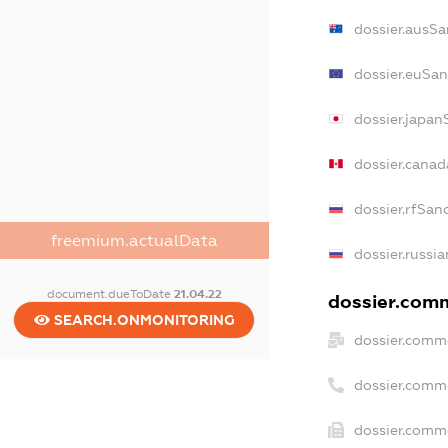
dossier.ausSa
dossier.euSan
dossier.japan
dossier.cana
dossier.rfSan
freemium.actualData
dossier.russia
document.dueToDate
21.04.22
dossier.comm
SEARCH.ONMONITORING
dossier.comme
dossier.comm
dossier.comme