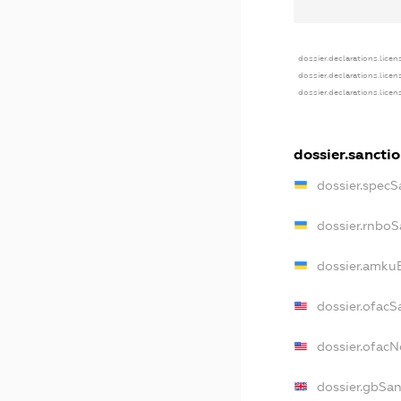
dossier.declarations.licen
dossier.declarations.licen
dossier.declarations.licen
dossier.sancti
dossier.specS
dossier.rnboS
dossier.amkuB
dossier.ofacS
dossier.ofac
dossier.gbSan