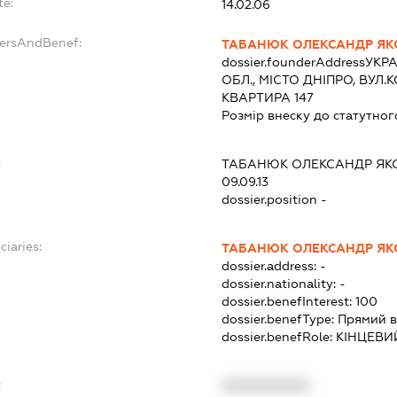
te:
14.02.06
dersAndBenef:
ТАБАНЮК ОЛЕКСАНДР ЯК
dossier.founderAddress
УКРА
ОБЛ., МІСТО ДНІПРО, ВУЛ
КВАРТИРА 147
Розмір внеску до статутног
:
ТАБАНЮК ОЛЕКСАНДР ЯК
09.09.13
dossier.position -
ciaries:
ТАБАНЮК ОЛЕКСАНДР ЯК
dossier.address:
-
dossier.nationality:
-
dossier.benefInterest:
100
dossier.benefType:
Прямий в
dossier.benefRole:
КІНЦЕВИ
:
XXXXXXXXXX