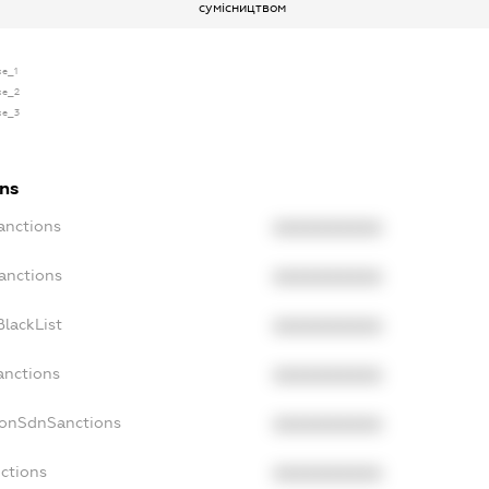
сумісництвом
se_1
se_2
se_3
ons
anctions
XXXXXXXXXX
anctions
XXXXXXXXXX
lackList
XXXXXXXXXX
anctions
XXXXXXXXXX
NonSdnSanctions
XXXXXXXXXX
ctions
XXXXXXXXXX