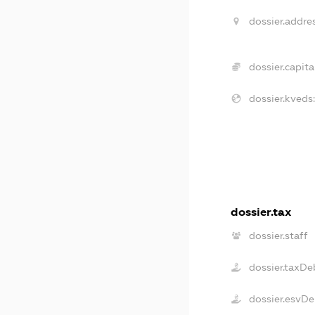
dossier.addres
dossier.capital
dossier.kveds:
dossier.tax
dossier.staff
dossier.taxDe
dossier.esvDe