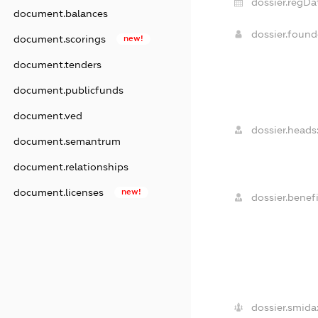
dossier.regDa
document.balances
dossier.foun
document.scorings
new!
document.tenders
document.publicfunds
document.ved
dossier.heads
document.semantrum
document.relationships
document.licenses
new!
dossier.benefi
dossier.smida