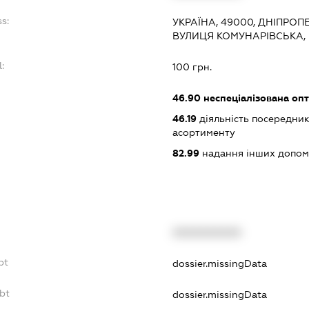
s:
УКРАЇНА, 49000, ДНІПРОП
ВУЛИЦЯ КОМУНАРІВСЬКА, 
:
100 грн.
46.90
неспеціалізована опт
46.19
діяльність посередник
асортименту
82.99
надання інших допоміж
XXXXXXXXXX
bt
dossier.missingData
bt
dossier.missingData