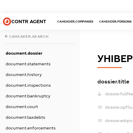
CONTR AGENT
CAHEADER.COMPANIES
CAHEADER.PERSONS
CAHEADER.SEARCH
document.dossier
УНІВЕ
document.statements
document.history
dossier.title
document.inspections
dossier.fullN
document.bankruptcy
document.court
dossier.opfS
document.taxdebts
dossier.edrpo:
document.enforcements