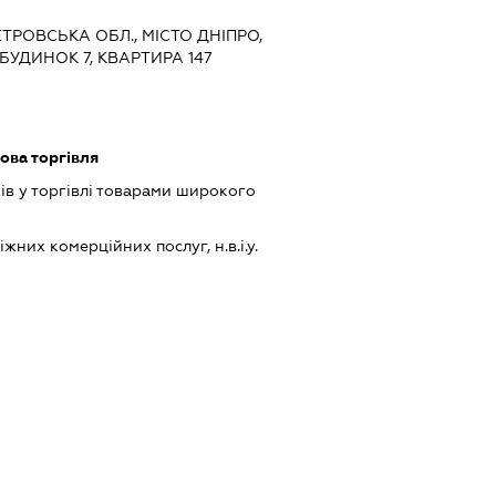
ЕТРОВСЬКА ОБЛ., МІСТО ДНІПРО,
БУДИНОК 7, КВАРТИРА 147
ова торгівля
ів у торгівлі товарами широкого
них комерційних послуг, н.в.і.у.