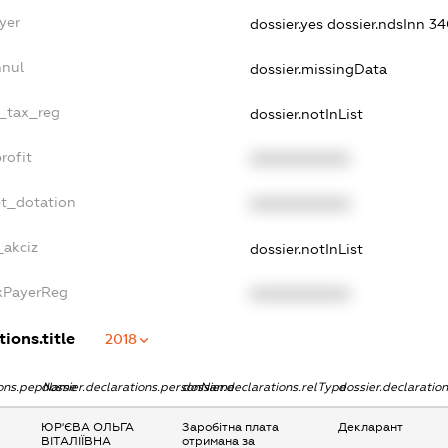
yer
dossier.yes
dossier.ndsInn 
nnul
dossier.missingData
e_tax_reg
dossier.notInList
rofit
XXXXXXXXXX
et_dotation
XXXXXXXXXX
_akciz
dossier.notInList
axPayerReg
XXXXXXXXXX
ions.title
2018
tions.pepName
dossier.declarations.personName
dossier.declarations.relType
dossier.declaratio
ЮР'ЄВА ОЛЬГА
Заробітна плата
Декларант
ВІТАЛІЇВНА
отримана за