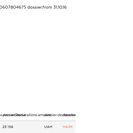
340607804675
dossier.from 31.10.16
ns.personStatus
dossier.declarations.amount
dossier.declarations.currency
dossier.declarations.source
25 156
UAH
НАЗК