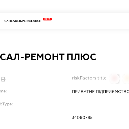
BETA
CAHEADER.PERSSEARCH
РСАЛ-РЕМОНТ ПЛЮС
riskFactors.title
0
ame:
ПРИВАТНЕ ПІДПРИЄМСТВО
ubType:
-
34060785